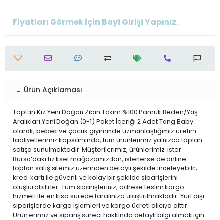
Fiyatları Görmek İçin Bayi Girişi Yapınız.
Ürün Açıklaması
Toptan Kız Yeni Doğan Zıbın Takım %100 Pamuk Beden/Yaş
Aralıkları Yeni Doğan (0-1) Paket İçeriği 2 Adet Tong Baby
olarak, bebek ve çocuk giyiminde uzmanlaştığımız üretim
faaliyetlerimiz kapsamında, tüm ürünlerimiz yalnızca toptan
satışa sunulmaktadır. Müşterilerimiz, ürünlerimizi ister
Bursa’daki fiziksel mağazamızdan, isterlerse de online
toptan satış sitemiz üzerinden detaylı şekilde inceleyebilir;
kredi kartı ile güvenli ve kolay bir şekilde siparişlerini
oluşturabilirler. Tüm siparişleriniz, adrese teslim kargo
hizmeti ile en kısa sürede tarafınıza ulaştırılmaktadır. Yurt dışı
siparişlerde kargo işlemleri ve kargo ücreti alıcıya aittir.
Ürünlerimiz ve sipariş süreci hakkında detaylı bilgi almak için