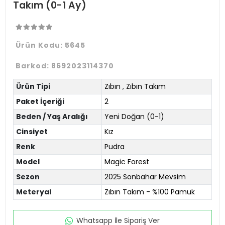
Takım (0-1 Ay)
Ürün Kodu:
5645
Barkod:
8692023114370
Ürün Tipi
Zıbın
,
Zıbın Takım
Paket İçeriği
2
Beden / Yaş Aralığı
Yeni Doğan (0-1)
Cinsiyet
Kız
Renk
Pudra
Model
Magic Forest
Sezon
2025 Sonbahar Mevsim
Meteryal
Zıbın Takım - %100 Pamuk
Whatsapp İle Sipariş Ver