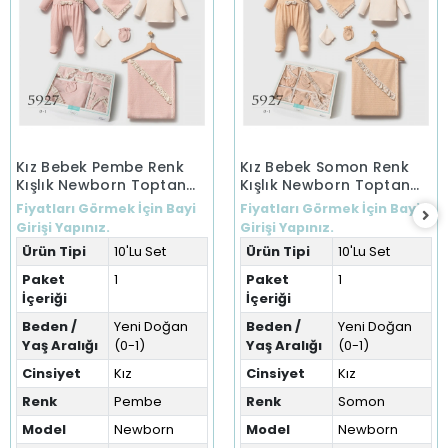
Kız Bebek Pembe Renk
Kız Bebek Somon Renk
Kışlık Newborn Toptan
Kışlık Newborn Toptan
Bebek 10'Lu Set Yeni
Bebek 10'Lu Set Yeni
Fiyatları Görmek İçin Bayi
Fiyatları Görmek İçin Bayi
Doğan
Doğan
Girişi Yapınız.
Girişi Yapınız.
Ürün Tipi
10'Lu Set
Ürün Tipi
10'Lu Set
Paket
1
Paket
1
İçeriği
İçeriği
Beden /
Yeni Doğan
Beden /
Yeni Doğan
Yaş Aralığı
(0-1)
Yaş Aralığı
(0-1)
Cinsiyet
Kız
Cinsiyet
Kız
Renk
Pembe
Renk
Somon
Model
Newborn
Model
Newborn