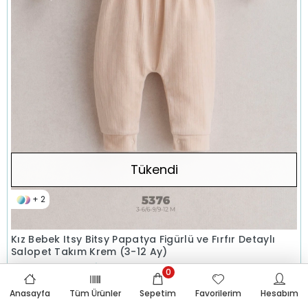
Tükendi
+ 2
Kız Bebek Itsy Bitsy Papatya Figürlü ve Fırfır Detaylı
Salopet Takım Krem (3-12 Ay)
Fiyatları Görmek İçin Bayi Girişi Yapınız.
0
Ürün Tipi
Salopet
Anasayfa
Tüm Ürünler
Sepetim
Favorilerim
Hesabım
Paket İçeriği
3