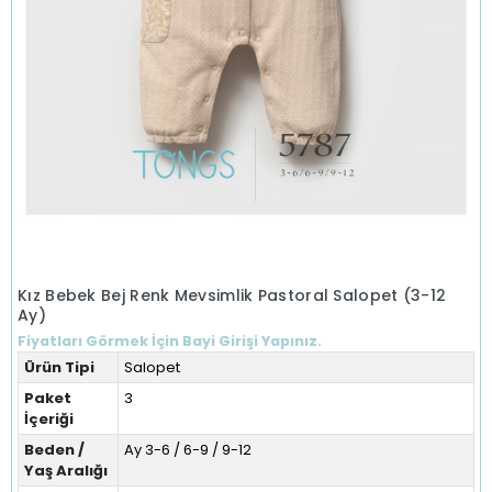
Kız Bebek Bej Renk Mevsimlik Pastoral Salopet (3-12
Ay)
Fiyatları Görmek İçin Bayi Girişi Yapınız.
Ürün Tipi
Salopet
Paket
3
İçeriği
Beden /
Ay 3-6 / 6-9 / 9-12
Yaş Aralığı