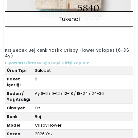
Tükendi
Kız Bebek Bej Renk Yazlık Crispy Flower Salopet (6-36
Ay)
Fiyatları Görmek İçin Bayi Girişi Yapınız.
Ürün Tipi
Salopet
Paket
5
İçeriği
Beden /
Ay 6-9 / 9-12 / 12-18 / 18-24 / 24-36
Yaş Aralığı
Cinsiyet
Kız
Renk
Bej
Model
Crispy Flower
Sezon
2026 Yaz