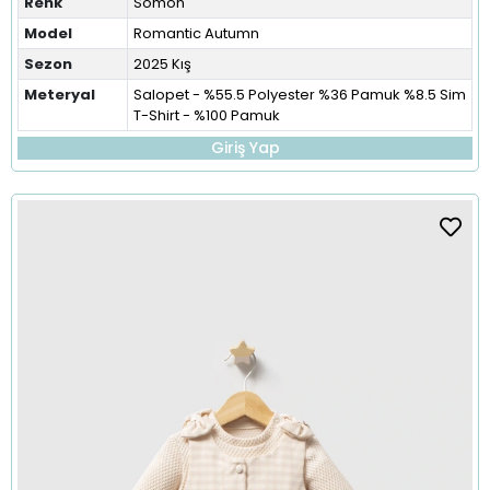
Renk
Somon
Model
Romantic Autumn
Sezon
2025 Kış
Meteryal
Salopet - %55.5 Polyester %36 Pamuk %8.5 Sim
T-Shirt - %100 Pamuk
Giriş Yap