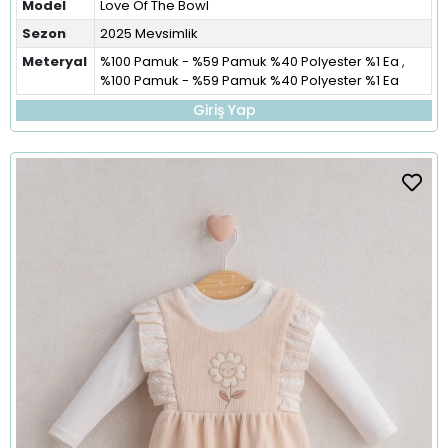
Model
Love Of The Bowl
Sezon
2025 Mevsimlik
Meteryal
%100 Pamuk - %59 Pamuk %40 Polyester %1 Ea
,
%100 Pamuk - %59 Pamuk %40 Polyester %1 Ea
Giriş Yap