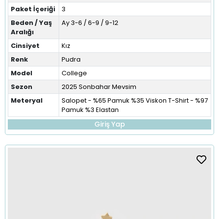
Paket İçeriği
3
Beden / Yaş
Ay 3-6 / 6-9 / 9-12
Aralığı
Cinsiyet
Kız
Renk
Pudra
Model
College
Sezon
2025 Sonbahar Mevsim
Meteryal
Salopet - %65 Pamuk %35 Viskon T-Shirt - %97
Pamuk %3 Elastan
Giriş Yap