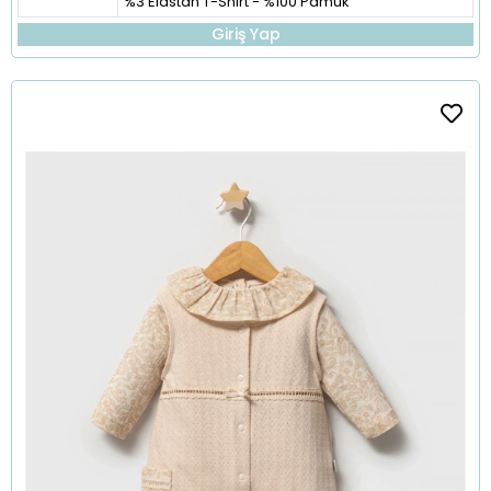
%3 Elastan T-Shirt - %100 Pamuk
Giriş Yap