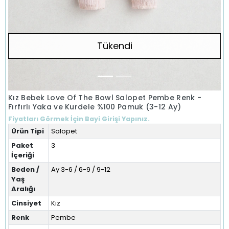
Tükendi
Kız Bebek Love Of The Bowl Salopet Pembe Renk -
Fırfırlı Yaka ve Kurdele %100 Pamuk (3-12 Ay)
Fiyatları Görmek İçin Bayi Girişi Yapınız.
Ürün Tipi
Salopet
Paket
3
İçeriği
Beden /
Ay 3-6 / 6-9 / 9-12
Yaş
Aralığı
Cinsiyet
Kız
Renk
Pembe