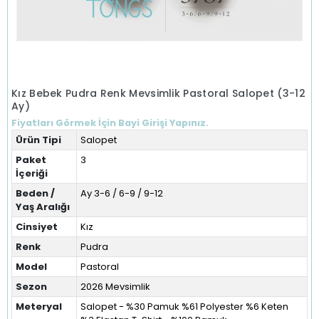
Kız Bebek Pudra Renk Mevsimlik Pastoral Salopet (3-12
Ay)
Fiyatları Görmek İçin Bayi Girişi Yapınız.
Ürün Tipi
Salopet
Paket
3
İçeriği
Beden /
Ay 3-6 / 6-9 / 9-12
Yaş Aralığı
Cinsiyet
Kız
Renk
Pudra
Model
Pastoral
Sezon
2026 Mevsimlik
Meteryal
Salopet - %30 Pamuk %61 Polyester %6 Keten