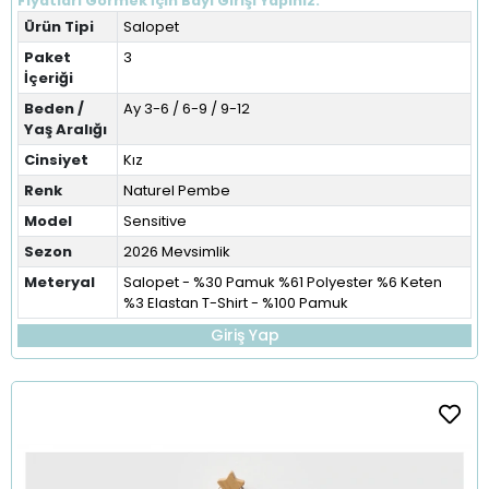
Fiyatları Görmek İçin Bayi Girişi Yapınız.
Ürün Tipi
Salopet
Paket
3
İçeriği
Beden /
Ay 3-6 / 6-9 / 9-12
Yaş Aralığı
Cinsiyet
Kız
Renk
Naturel Pembe
Model
Sensitive
Sezon
2026 Mevsimlik
Meteryal
Salopet - %30 Pamuk %61 Polyester %6 Keten
%3 Elastan T-Shirt - %100 Pamuk
Giriş Yap