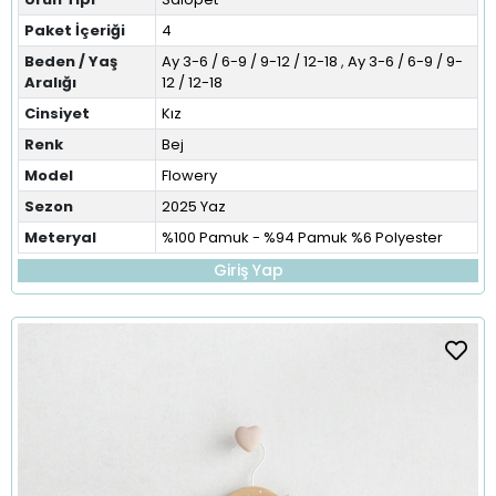
Paket İçeriği
4
Beden / Yaş
Ay 3-6 / 6-9 / 9-12 / 12-18
,
Ay 3-6 / 6-9 / 9-
Aralığı
12 / 12-18
Cinsiyet
Kız
Renk
Bej
Model
Flowery
Sezon
2025 Yaz
Meteryal
%100 Pamuk - %94 Pamuk %6 Polyester
Giriş Yap