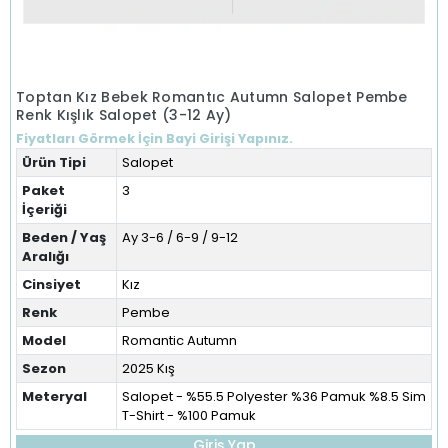
Toptan Kız Bebek Romantıc Autumn Salopet Pembe
Renk Kışlık Salopet (3-12 Ay)
Fiyatları Görmek İçin Bayi Girişi Yapınız.
Ürün Tipi
Salopet
Paket
3
İçeriği
Beden / Yaş
Ay 3-6 / 6-9 / 9-12
Aralığı
Cinsiyet
Kız
Renk
Pembe
Model
Romantic Autumn
Sezon
2025 Kış
Meteryal
Salopet - %55.5 Polyester %36 Pamuk %8.5 Sim
T-Shirt - %100 Pamuk
Giriş Yap