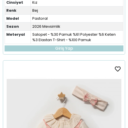
Cinsiyet
Kız
Renk
Bej
Model
Pastoral
Sezon
2026 Mevsimlik
Meteryal
Salopet - %30 Pamuk %61 Polyester %6 Keten
%3 Elastan T-Shirt - %100 Pamuk
Giriş Yap