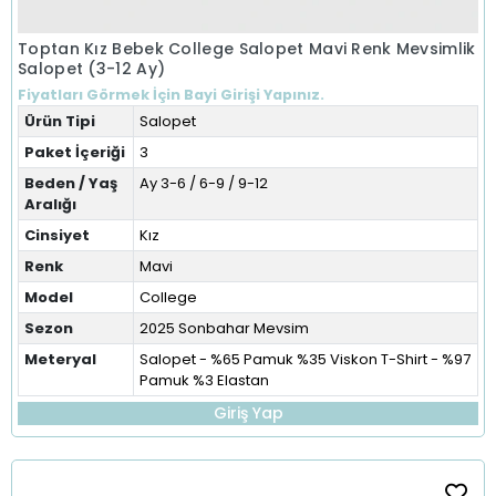
Toptan Kız Bebek College Salopet Mavi Renk Mevsimlik
Salopet (3-12 Ay)
Fiyatları Görmek İçin Bayi Girişi Yapınız.
Ürün Tipi
Salopet
Paket İçeriği
3
Beden / Yaş
Ay 3-6 / 6-9 / 9-12
Aralığı
Cinsiyet
Kız
Renk
Mavi
Model
College
Sezon
2025 Sonbahar Mevsim
Meteryal
Salopet - %65 Pamuk %35 Viskon T-Shirt - %97
Pamuk %3 Elastan
Giriş Yap