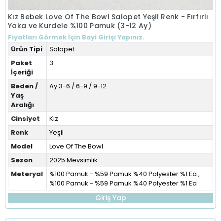
Kız Bebek Love Of The Bowl Salopet Yeşil Renk - Fırfırlı
Yaka ve Kurdele %100 Pamuk (3-12 Ay)
Fiyatları Görmek İçin Bayi Girişi Yapınız.
Ürün Tipi
Salopet
Paket
3
İçeriği
Beden /
Ay 3-6 / 6-9 / 9-12
Yaş
Aralığı
Cinsiyet
Kız
Renk
Yeşil
Model
Love Of The Bowl
Sezon
2025 Mevsimlik
Meteryal
%100 Pamuk - %59 Pamuk %40 Polyester %1 Ea
,
%100 Pamuk - %59 Pamuk %40 Polyester %1 Ea
Giriş Yap