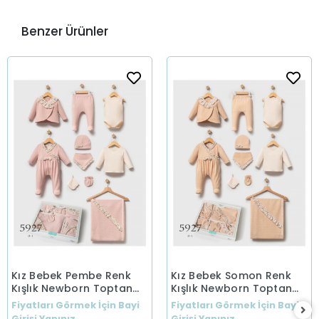
Benzer Ürünler
Kız Bebek Pembe Renk
Kız Bebek Somon Renk
Kışlık Newborn Toptan
Kışlık Newborn Toptan
Bebek 10'Lu Set Yeni
Bebek 10'Lu Set Yeni
Fiyatları Görmek İçin Bayi
Fiyatları Görmek İçin Bayi
Doğan
Doğan
Girişi Yapınız.
Girişi Yapınız.