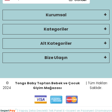
Kurumsal
Kategoriler
Alt Kategoriler
Bize Ulaşın
©
Tongs Baby Toptan Bebek ve Çocuk
| Tüm Hakları
2024
Giyim Mağazası
Saklıdır.
®
Sepet
Pay
| Yapay Zeka Destekli Tek Panel E-ticaret ve Pazaryeri Otomasyon