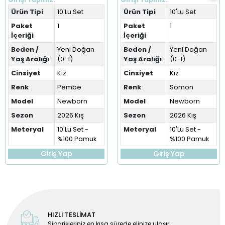
Ürün Tipi
10'Lu Set
Ürün Tipi
10'Lu Set
Paket
1
Paket
1
İçeriği
İçeriği
Beden /
Yeni Doğan
Beden /
Yeni Doğan
Yaş Aralığı
(0-1)
Yaş Aralığı
(0-1)
Cinsiyet
Kız
Cinsiyet
Kız
Renk
Pembe
Renk
Somon
Model
Newborn
Model
Newborn
Sezon
2026 Kış
Sezon
2026 Kış
Meteryal
10'Lu Set -
Meteryal
10'Lu Set -
%100 Pamuk
%100 Pamuk
Giriş Yap
Giriş Yap
HIZLI TESLİMAT
Siparişleriniz en kısa sürede elinize ulaşır.