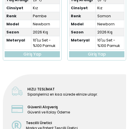
Cinsiyet
Kız
Cinsiyet
Kız
Renk
Pembe
Renk
Somon
Model
Newborn
Model
Newborn
Sezon
2026 Kış
Sezon
2026 Kış
Meteryal
10'Lu Set -
Meteryal
10'Lu Set -
%100 Pamuk
%100 Pamuk
Giriş Yap
Giriş Yap
HIZLI TESLİMAT
Siparişleriniz en kısa sürede elinize ulaşır.
Güvenli Alışveriş
Güvenli ve Kolay Ödeme
Tescilli Üretici
Marka ve Patent Tescilli Üretici