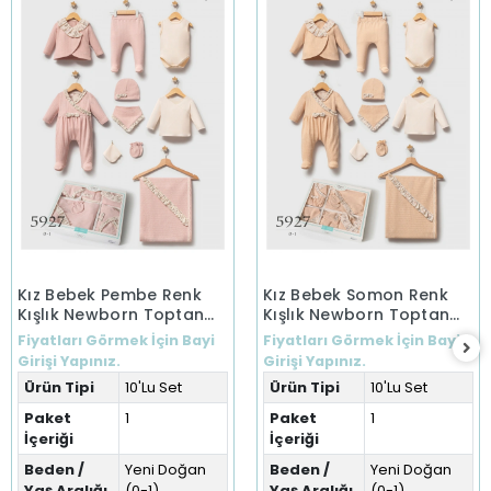
Kız Bebek Pembe Renk
Kız Bebek Somon Renk
Kışlık Newborn Toptan
Kışlık Newborn Toptan
Bebek 10'Lu Set Yeni
Bebek 10'Lu Set Yeni
Fiyatları Görmek İçin Bayi
Fiyatları Görmek İçin Bayi
Doğan
Doğan
Girişi Yapınız.
Girişi Yapınız.
Ürün Tipi
10'Lu Set
Ürün Tipi
10'Lu Set
Paket
1
Paket
1
İçeriği
İçeriği
Beden /
Yeni Doğan
Beden /
Yeni Doğan
Yaş Aralığı
(0-1)
Yaş Aralığı
(0-1)