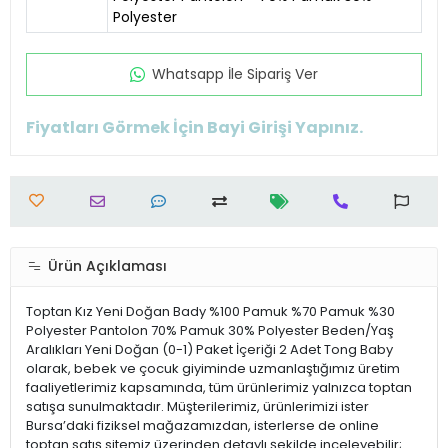
Polyester
Whatsapp İle Sipariş Ver
Fiyatları Görmek İçin Bayi Girişi Yapınız.
Ürün Açıklaması
Toptan Kız Yeni Doğan Bady %100 Pamuk %70 Pamuk %30
Polyester Pantolon 70% Pamuk 30% Polyester Beden/Yaş
Aralıkları Yeni Doğan (0-1) Paket İçeriği 2 Adet Tong Baby
olarak, bebek ve çocuk giyiminde uzmanlaştığımız üretim
faaliyetlerimiz kapsamında, tüm ürünlerimiz yalnızca toptan
satışa sunulmaktadır. Müşterilerimiz, ürünlerimizi ister
Bursa’daki fiziksel mağazamızdan, isterlerse de online
toptan satış sitemiz üzerinden detaylı şekilde inceleyebilir;