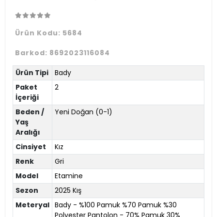
Ürün Kodu:
5684
Barkod:
8692023116084
Ürün Tipi
Bady
Paket
2
İçeriği
Beden /
Yeni Doğan (0-1)
Yaş
Aralığı
Cinsiyet
Kız
Renk
Gri
Model
Etamine
Sezon
2025 Kış
Meteryal
Bady - %100 Pamuk %70 Pamuk %30
Polyester Pantolon - 70% Pamuk 30%