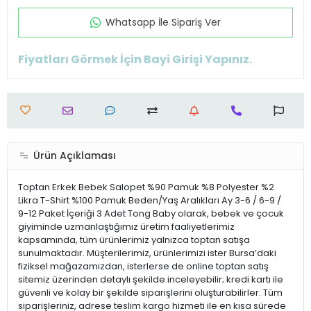
Whatsapp İle Sipariş Ver
Fiyatları Görmek İçin Bayi Girişi Yapınız.
Ürün Açıklaması
Toptan Erkek Bebek Salopet %90 Pamuk %8 Polyester %2
Likra T-Shirt %100 Pamuk Beden/Yaş Aralıkları Ay 3-6 / 6-9 /
9-12 Paket İçeriği 3 Adet Tong Baby olarak, bebek ve çocuk
giyiminde uzmanlaştığımız üretim faaliyetlerimiz
kapsamında, tüm ürünlerimiz yalnızca toptan satışa
sunulmaktadır. Müşterilerimiz, ürünlerimizi ister Bursa’daki
fiziksel mağazamızdan, isterlerse de online toptan satış
sitemiz üzerinden detaylı şekilde inceleyebilir; kredi kartı ile
güvenli ve kolay bir şekilde siparişlerini oluşturabilirler. Tüm
siparişleriniz, adrese teslim kargo hizmeti ile en kısa sürede