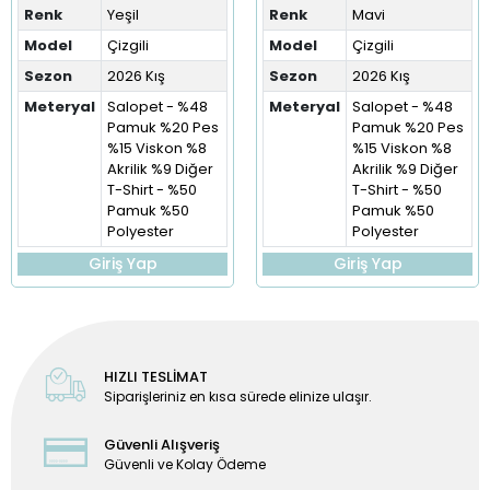
Renk
Yeşil
Renk
Mavi
Model
Çizgili
Model
Çizgili
Sezon
2026 Kış
Sezon
2026 Kış
Meteryal
Salopet - %48
Meteryal
Salopet - %48
Pamuk %20 Pes
Pamuk %20 Pes
%15 Viskon %8
%15 Viskon %8
Akrilik %9 Diğer
Akrilik %9 Diğer
T-Shirt - %50
T-Shirt - %50
Pamuk %50
Pamuk %50
Polyester
Polyester
Giriş Yap
Giriş Yap
HIZLI TESLİMAT
Siparişleriniz en kısa sürede elinize ulaşır.
Güvenli Alışveriş
Güvenli ve Kolay Ödeme