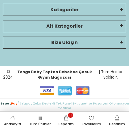
Kategoriler
Alt Kategoriler
Bize Ulaşın
©
Tongs Baby Toptan Bebek ve Çocuk
| Tüm Hakları
2024
Giyim Mağazası
Saklıdır.
®
Sepet
Pay
| Yapay Zeka Destekli Tek Panel E-ticaret ve Pazaryeri Otomasyon
Yazılımı
0
Anasayfa
Tüm Ürünler
Sepetim
Favorilerim
Hesabım