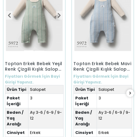
Toptan Erkek Bebek Yeşil
Toptan Erkek Bebek Mavi
Renk Çizgili Kışlık Salopet
Renk Çizgili Kışlık Salopet
(3-12 Ay)
(3-12 Ay)
Fiyatları Görmek İçin Bayi
Fiyatları Görmek İçin Bayi
Girişi Yapınız.
Girişi Yapınız.
Ürün Tipi
Salopet
Ürün Tipi
Salopet
Paket
3
Paket
3
İçeriği
İçeriği
Beden /
Ay 3-6 / 6-9 / 9-
Beden /
Ay 3-6 / 6-9 / 9-
Yaş
12
Yaş
12
Aralığı
Aralığı
Cinsiyet
Erkek
Cinsiyet
Erkek