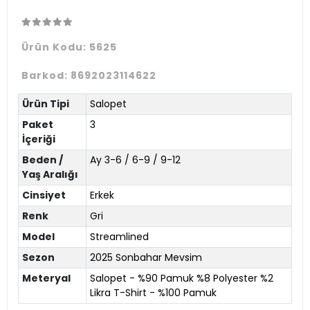
Ürün Kodu:
5625
Barkod:
8692023114622
Ürün Tipi
Salopet
Paket
3
İçeriği
Beden /
Ay 3-6 / 6-9 / 9-12
Yaş Aralığı
Cinsiyet
Erkek
Renk
Gri
Model
Streamlined
Sezon
2025 Sonbahar Mevsim
Meteryal
Salopet - %90 Pamuk %8 Polyester %2
Likra T-Shirt - %100 Pamuk