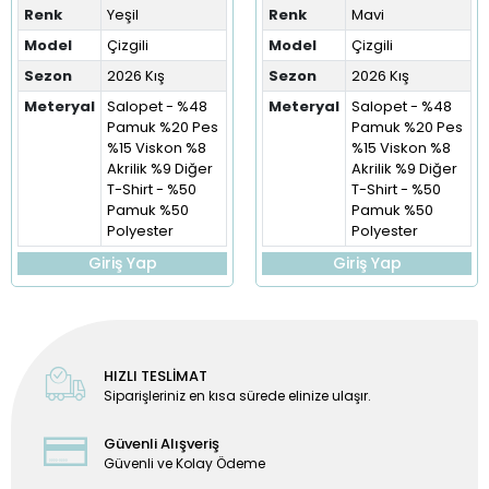
Renk
Yeşil
Renk
Mavi
Model
Çizgili
Model
Çizgili
Sezon
2026 Kış
Sezon
2026 Kış
Meteryal
Salopet - %48
Meteryal
Salopet - %48
Pamuk %20 Pes
Pamuk %20 Pes
%15 Viskon %8
%15 Viskon %8
Akrilik %9 Diğer
Akrilik %9 Diğer
T-Shirt - %50
T-Shirt - %50
Pamuk %50
Pamuk %50
Polyester
Polyester
Giriş Yap
Giriş Yap
HIZLI TESLİMAT
Siparişleriniz en kısa sürede elinize ulaşır.
Güvenli Alışveriş
Güvenli ve Kolay Ödeme