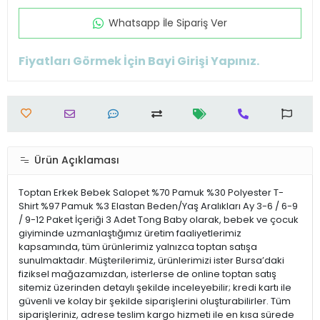
Whatsapp İle Sipariş Ver
Fiyatları Görmek İçin Bayi Girişi Yapınız.
Ürün Açıklaması
Toptan Erkek Bebek Salopet %70 Pamuk %30 Polyester T-
Shirt %97 Pamuk %3 Elastan Beden/Yaş Aralıkları Ay 3-6 / 6-9
/ 9-12 Paket İçeriği 3 Adet Tong Baby olarak, bebek ve çocuk
giyiminde uzmanlaştığımız üretim faaliyetlerimiz
kapsamında, tüm ürünlerimiz yalnızca toptan satışa
sunulmaktadır. Müşterilerimiz, ürünlerimizi ister Bursa’daki
fiziksel mağazamızdan, isterlerse de online toptan satış
sitemiz üzerinden detaylı şekilde inceleyebilir; kredi kartı ile
güvenli ve kolay bir şekilde siparişlerini oluşturabilirler. Tüm
siparişleriniz, adrese teslim kargo hizmeti ile en kısa sürede