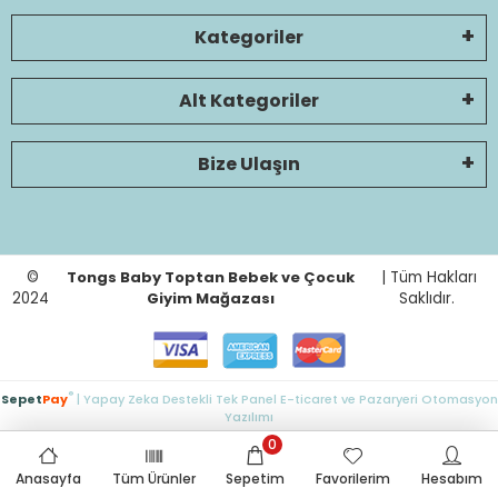
Kategoriler
Alt Kategoriler
Bize Ulaşın
©
Tongs Baby Toptan Bebek ve Çocuk
| Tüm Hakları
2024
Giyim Mağazası
Saklıdır.
®
Sepet
Pay
| Yapay Zeka Destekli Tek Panel E-ticaret ve Pazaryeri Otomasyon
Yazılımı
0
Anasayfa
Tüm Ürünler
Sepetim
Favorilerim
Hesabım