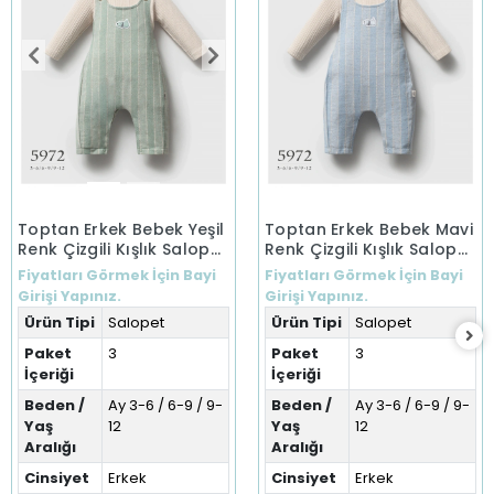
Toptan Erkek Bebek Yeşil
Toptan Erkek Bebek Mavi
Renk Çizgili Kışlık Salopet
Renk Çizgili Kışlık Salopet
(3-12 Ay)
(3-12 Ay)
Fiyatları Görmek İçin Bayi
Fiyatları Görmek İçin Bayi
Girişi Yapınız.
Girişi Yapınız.
Ürün Tipi
Salopet
Ürün Tipi
Salopet
Paket
3
Paket
3
İçeriği
İçeriği
Beden /
Ay 3-6 / 6-9 / 9-
Beden /
Ay 3-6 / 6-9 / 9-
Yaş
12
Yaş
12
Aralığı
Aralığı
Cinsiyet
Erkek
Cinsiyet
Erkek