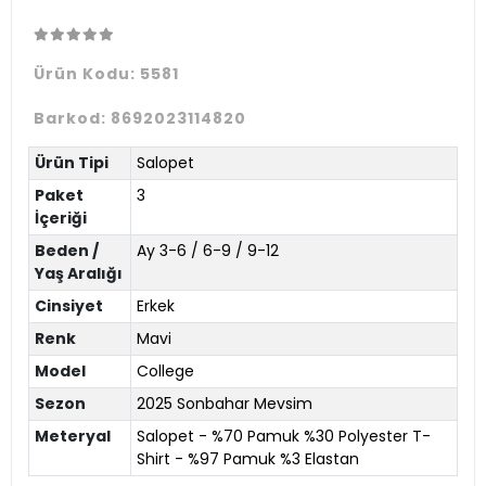
Ürün Kodu:
5581
Barkod:
8692023114820
Ürün Tipi
Salopet
Paket
3
İçeriği
Beden /
Ay 3-6 / 6-9 / 9-12
Yaş Aralığı
Cinsiyet
Erkek
Renk
Mavi
Model
College
Sezon
2025 Sonbahar Mevsim
Meteryal
Salopet - %70 Pamuk %30 Polyester T-
Shirt - %97 Pamuk %3 Elastan