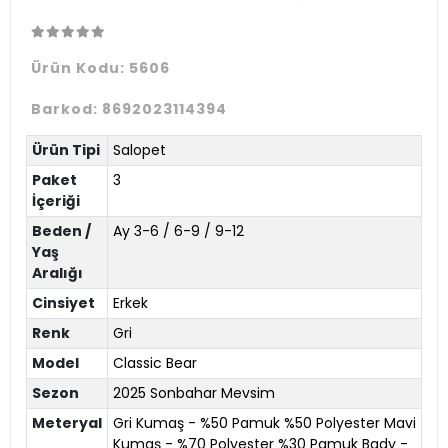
Ürün Kodu:
5606
Barkod:
8692023114394
Ürün Tipi
Salopet
Paket
3
İçeriği
Beden /
Ay 3-6 / 6-9 / 9-12
Yaş
Aralığı
Cinsiyet
Erkek
Renk
Gri
Model
Classic Bear
Sezon
2025 Sonbahar Mevsim
Meteryal
Gri Kumaş - %50 Pamuk %50 Polyester Mavi
Kumaş - %70 Polyester %30 Pamuk Bady -