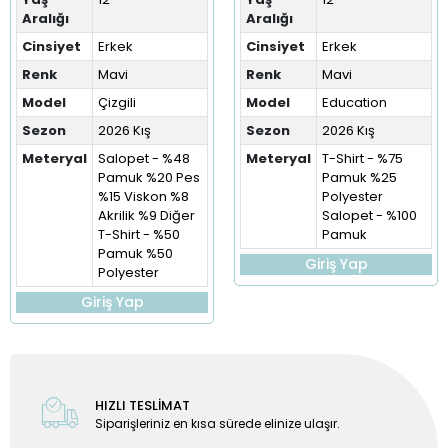
Aralığı
Aralığı
Cinsiyet
Erkek
Cinsiyet
Erkek
Renk
Mavi
Renk
Mavi
Model
Çizgili
Model
Education
Sezon
2026 Kış
Sezon
2026 Kış
Meteryal
Salopet - %48
Meteryal
T-Shirt - %75
Pamuk %20 Pes
Pamuk %25
%15 Viskon %8
Polyester
Akrilik %9 Diğer
Salopet - %100
T-Shirt - %50
Pamuk
Pamuk %50
Giriş Yap
Polyester
Giriş Yap
HIZLI TESLİMAT
Siparişleriniz en kısa sürede elinize ulaşır.