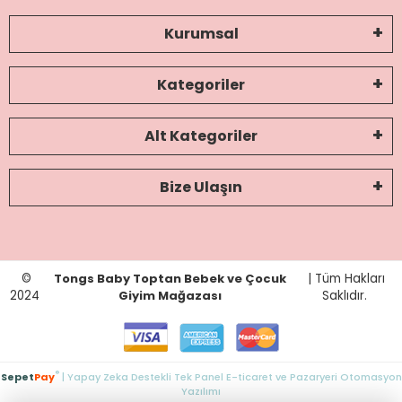
Kurumsal
Kategoriler
Alt Kategoriler
Bize Ulaşın
©
Tongs Baby Toptan Bebek ve Çocuk
| Tüm Hakları
2024
Giyim Mağazası
Saklıdır.
®
Sepet
Pay
| Yapay Zeka Destekli Tek Panel E-ticaret ve Pazaryeri Otomasyon
Yazılımı