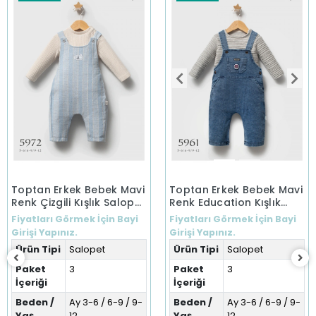
Toptan Erkek Bebek Mavi
Toptan Erkek Bebek Mavi
Renk Çizgili Kışlık Salopet
Renk Education Kışlık
(3-12 Ay)
Salopet (3-12 Ay)
Fiyatları Görmek İçin Bayi
Fiyatları Görmek İçin Bayi
Girişi Yapınız.
Girişi Yapınız.
Ürün Tipi
Salopet
Ürün Tipi
Salopet
Paket
3
Paket
3
İçeriği
İçeriği
Beden /
Ay 3-6 / 6-9 / 9-
Beden /
Ay 3-6 / 6-9 / 9-
Yaş
12
Yaş
12