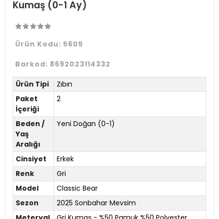
Kumaş (0-1 Ay)
Ürün Kodu:
5605
Barkod:
8692023114332
Ürün Tipi
Zıbın
Paket
2
İçeriği
Beden /
Yeni Doğan (0-1)
Yaş
Aralığı
Cinsiyet
Erkek
Renk
Gri
Model
Classic Bear
Sezon
2025 Sonbahar Mevsim
Meteryal
Gri Kumaş - %50 Pamuk %50 Polyester