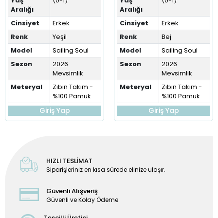
Yaş
(0-1)
Yaş
(0-1)
Aralığı
Aralığı
Cinsiyet
Erkek
Cinsiyet
Erkek
Renk
Yeşil
Renk
Bej
Model
Sailing Soul
Model
Sailing Soul
Sezon
2026
Sezon
2026
Mevsimlik
Mevsimlik
Meteryal
Zıbın Takım -
Meteryal
Zıbın Takım -
%100 Pamuk
%100 Pamuk
Giriş Yap
Giriş Yap
HIZLI TESLİMAT
Siparişleriniz en kısa sürede elinize ulaşır.
Güvenli Alışveriş
Güvenli ve Kolay Ödeme
Tescilli Üretici