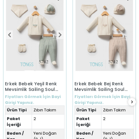
Erkek Bebek Yeşil Renk
Erkek Bebek Bej Renk
Mevsimlik Sailing Soul
Mevsimlik Sailing Soul
Zıbın Takım Yeni Doğan
Zıbın Takım Yeni Doğan
Fiyatları Görmek İçin Bayi
Fiyatları Görmek İçin Bayi
Girişi Yapınız.
Girişi Yapınız.
Ürün Tipi
Zıbın Takım
Ürün Tipi
Zıbın Takım
Paket
2
Paket
2
İçeriği
İçeriği
Beden /
Yeni Doğan
Beden /
Yeni Doğan