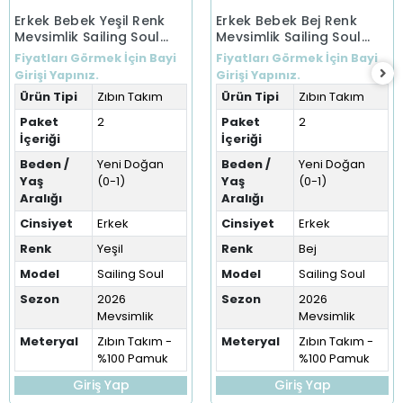
Erkek Bebek Yeşil Renk
Erkek Bebek Bej Renk
Mevsimlik Sailing Soul
Mevsimlik Sailing Soul
Zıbın Takım Yeni Doğan
Zıbın Takım Yeni Doğan
Fiyatları Görmek İçin Bayi
Fiyatları Görmek İçin Bayi
Girişi Yapınız.
Girişi Yapınız.
Ürün Tipi
Zıbın Takım
Ürün Tipi
Zıbın Takım
Paket
2
Paket
2
İçeriği
İçeriği
Beden /
Yeni Doğan
Beden /
Yeni Doğan
Yaş
(0-1)
Yaş
(0-1)
Aralığı
Aralığı
Cinsiyet
Erkek
Cinsiyet
Erkek
Renk
Yeşil
Renk
Bej
Model
Sailing Soul
Model
Sailing Soul
Sezon
2026
Sezon
2026
Mevsimlik
Mevsimlik
Meteryal
Zıbın Takım -
Meteryal
Zıbın Takım -
%100 Pamuk
%100 Pamuk
Giriş Yap
Giriş Yap