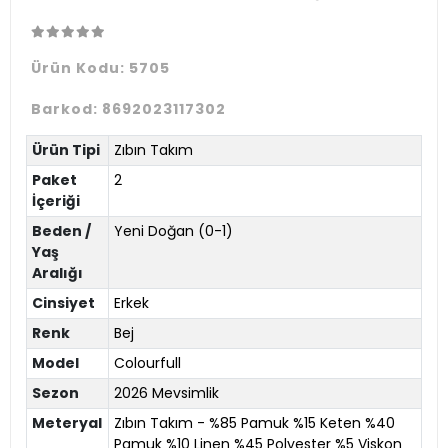
Ürün Kodu:
5705
Barkod:
8692023117302
Ürün Tipi
Zıbın Takım
Paket
2
İçeriği
Beden /
Yeni Doğan (0-1)
Yaş
Aralığı
Cinsiyet
Erkek
Renk
Bej
Model
Colourfull
Sezon
2026 Mevsimlik
Meteryal
Zıbın Takım - %85 Pamuk %15 Keten %40
Pamuk %10 Linen %45 Polyester %5 Viskon