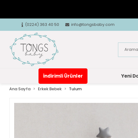
(0224) 363 40 50
info@tongsbaby.com
İndirimli Ürünler
Yeni D
Ana Sayfa
Erkek Bebek
Tulum