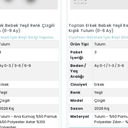
k Bebek Yeşil Renk Çizgili
Toptan Erkek Bebek Yeşil Re
m (0-9 Ay)
Kışlık Tulum (0-6 Ay)
mek İçin Bayi Girişi Yapınız.
Fiyatları Görmek İçin Bayi Giri
Tulum
Ürün Tipi
Tulum
3
Paket
3
İçeriği
Ay 0-3 / 3-6 / 6-9
Beden /
Ay 0-1 / 1-3 / 3-6
Yaş
Aralığı
Erkek
Cinsiyet
Erkek
Yeşil
Renk
Yeşil
Çizgili
Model
Çizgili
2026 Kış
Sezon
2026 Kış
Tulum - Ana Kumaş %50 Pamuk
Meteryal
Tulum - %50 Pam
%50 Polyester Astar %100
Polyester Zıbın -
Polyester