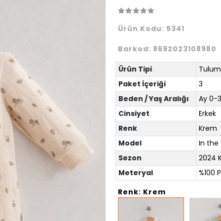
Ürün Kodu:
5341
Barkod:
8692023108980
Ürün Tipi
Tulum
Paket İçeriği
3
Beden / Yaş Aralığı
Ay 0-3
Cinsiyet
Erkek
Renk
Krem
Model
In th
Sezon
2024 K
Meteryal
%100 P
Renk: Krem