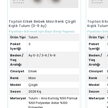
Toptan Erkek Bebek Mavi Renk Çizgili
Toptan Erke
Kışlık Tulum (0-9 Ay)
Kışlık Tulu
Fiyatları Görmek İçin Bayi Girişi Yapınız.
Fiyatları Gör
Ürün Tipi
Tulum
Ürün Tipi
Paket
3
Paket
İçeriği
İçeriği
Beden /
Ay 0-3 / 3-6 / 6-9
Beden /
Yaş
Yaş
Aralığı
Aralığı
Cinsiyet
Erkek
Cinsiyet
Renk
Mavi
Renk
Model
Çizgili
Model
Sezon
2026 Kış
Sezon
Meteryal
Tulum - Ana Kumaş %50 Pamuk
Meteryal
%50 Polyester Astar %100
Polyester