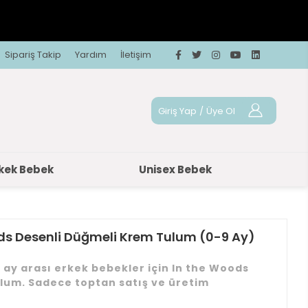
Sipariş Takip
Yardım
İletişim
Giriş Yap
/
Üye Ol
kek Bebek
Unisex Bebek
ods Desenli Düğmeli Krem Tulum (0-9 Ay)
 ay arası erkek bebekler için In the Woods
lum. Sadece toptan satış ve üretim