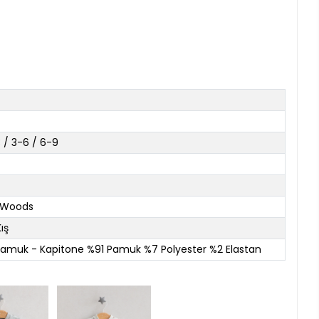
 / 3-6 / 6-9
e Woods
ış
amuk - Kapitone %91 Pamuk %7 Polyester %2 Elastan