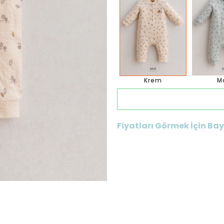
Krem
M
Fiyatları Görmek İçin Bayi