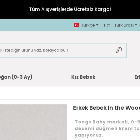
Tüm Alışverişlerde Ücretsiz Kargo!
Türkçe
TRY - Türk Lirası
oğan (0-3 Ay)
Kız Bebek
Er
Erkek Bebek In the Wo
Tongs Baby markalı, 0-9
desenli düğmeli krem tu
yapıyoruz.