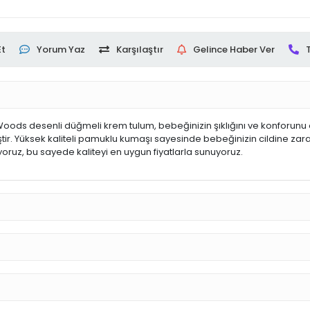
Et
Yorum Yaz
Karşılaştır
Gelince Haber Ver
oods desenli düğmeli krem tulum, bebeğinizin şıklığını ve konforunu ö
tir. Yüksek kaliteli pamuklu kumaşı sayesinde bebeğinizin cildine zara
yoruz, bu sayede kaliteyi en uygun fiyatlarla sunuyoruz.