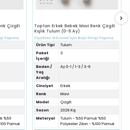
nk Çizgili
Toptan Erkek Bebek Mavi Renk Çizgili
Kışlık Tulum (0-6 Ay)
şi Yapınız.
Fiyatları Görmek İçin Bayi Girişi Yapınız.
Ürün Tipi
Tulum
Paket
3
İçeriği
Beden /
Ay 0-1 / 1-3 / 3-6
Yaş
Aralığı
Cinsiyet
Erkek
Renk
Mavi
Model
Çizgili
Sezon
2026 Kış
uk %50
Meteryal
Tulum - %50 Pamuk %50
 %100 Pamuk
Polyester Zıbın - %100 Pamuk