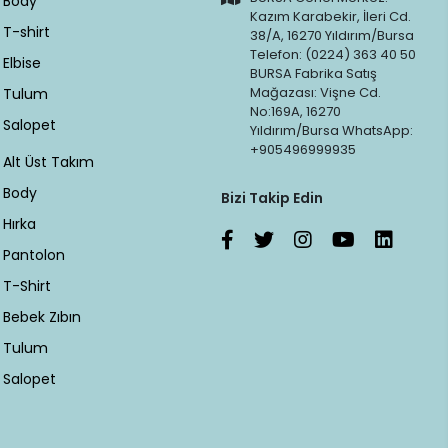
Body
Kazım Karabekir, İleri Cd.
T-shirt
38/A, 16270 Yıldırım/Bursa
Telefon: (0224) 363 40 50
Elbise
BURSA Fabrika Satış
Mağazası: Vişne Cd.
Tulum
No:169A, 16270
Salopet
Yıldırım/Bursa WhatsApp:
+905496999935
Alt Üst Takım
Body
Bizi Takip Edin
Hırka
Pantolon
T-Shirt
Bebek Zıbın
Tulum
Salopet