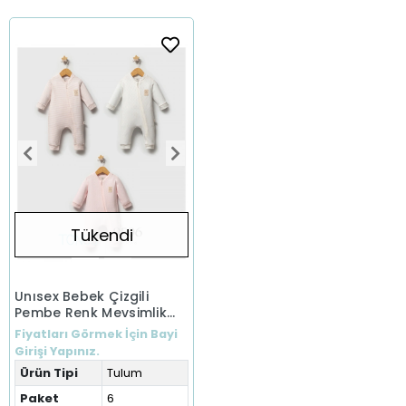
Tükendi
Unısex Bebek Çizgili
Pembe Renk Mevsimlik
Tulum (0-6 Ay)
Fiyatları Görmek İçin Bayi
Girişi Yapınız.
Ürün Tipi
Tulum
Paket
6