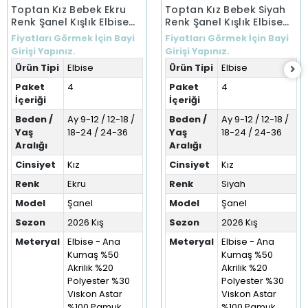
Toptan Kız Bebek Ekru
Toptan Kız Bebek Siyah
Renk Şanel Kışlık Elbise
Renk Şanel Kışlık Elbise
(9-36 Ay)
(9-36 Ay)
Fiyatları Görmek İçin Bayi
Fiyatları Görmek İçin Bayi
Girişi Yapınız.
Girişi Yapınız.
Ürün Tipi
Elbise
Ürün Tipi
Elbise
Paket
4
Paket
4
İçeriği
İçeriği
Beden /
Ay 9-12 / 12-18 /
Beden /
Ay 9-12 / 12-18 /
Yaş
18-24 / 24-36
Yaş
18-24 / 24-36
Aralığı
Aralığı
Cinsiyet
Kız
Cinsiyet
Kız
Renk
Ekru
Renk
Siyah
Model
Şanel
Model
Şanel
Sezon
2026 Kış
Sezon
2026 Kış
Meteryal
Elbise - Ana
Meteryal
Elbise - Ana
Kumaş %50
Kumaş %50
Akrilik %20
Akrilik %20
Polyester %30
Polyester %30
Viskon Astar
Viskon Astar
%100 Pamuk
%100 Pamuk