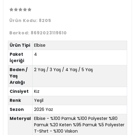
Ürün Kodu:
8205
Barkod:
8692023119610
Ürün Tipi
Elbise
Paket
4
İçeriği
Beden /
2 Yaş / 3 Yaş / 4 Yaş / 5 Yaş
Yaş
Aralığı
Cinsiyet
Kız
Renk
Yeşil
Sezon
2026 Yaz
Meteryal
Elbise - %100 Pamuk %100 Polyester %80
Pamuk %20 Keten %95 Pamuk %5 Polyester
T-Shırt - %100 Viskon