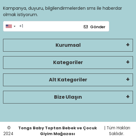
Kampanya, duyuru, bilgilendirmelerden sms ile haberdar
olmak istiyorum.
Gönder
Kurumsal
Kategoriler
Alt Kategoriler
Bize Ulaşın
©
Tongs Baby Toptan Bebek ve Çocuk
| Tüm Hakları
2024
Giyim Mağazası
Saklıdır.