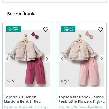
Benzer Ürünler
KARGO
KARGO
BEDAVA
BEDAVA
Toptan Kız Bebek
Toptan Kız Bebek Pembe
Mürdüm Renk Little
Renk Little Flowers Kışlık
Flowers Kışlık Üçlü Takım
Üçlü Takım (1-5 Yaş)
Fiyatları Görmek İçin Bayi
Fiyatları Görmek İçin Bayi