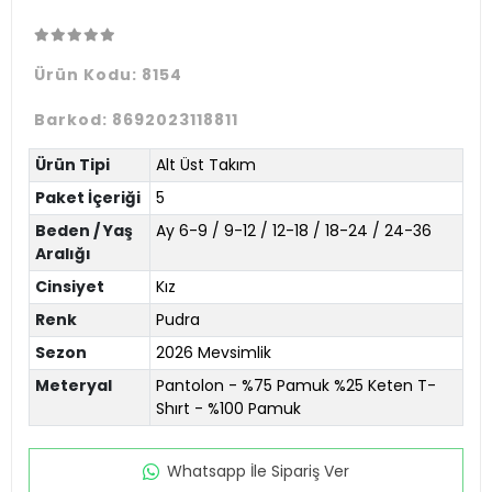
Ürün Kodu:
8154
Barkod:
8692023118811
Ürün Tipi
Alt Üst Takım
Paket İçeriği
5
Beden / Yaş
Ay 6-9 / 9-12 / 12-18 / 18-24 / 24-36
Aralığı
Cinsiyet
Kız
Renk
Pudra
Sezon
2026 Mevsimlik
Meteryal
Pantolon - %75 Pamuk %25 Keten T-
Shırt - %100 Pamuk
Whatsapp İle Sipariş Ver