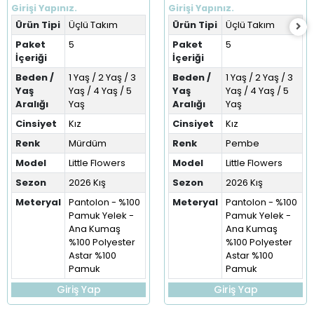
(1-5 Yaş)
Girişi Yapınız.
Girişi Yapınız.
Ürün Tipi
Üçlü Takım
Ürün Tipi
Üçlü Takım
Paket
5
Paket
5
İçeriği
İçeriği
Beden /
1 Yaş / 2 Yaş / 3
Beden /
1 Yaş / 2 Yaş / 3
Yaş
Yaş / 4 Yaş / 5
Yaş
Yaş / 4 Yaş / 5
Aralığı
Yaş
Aralığı
Yaş
Cinsiyet
Kız
Cinsiyet
Kız
Renk
Mürdüm
Renk
Pembe
Model
Little Flowers
Model
Little Flowers
Sezon
2026 Kış
Sezon
2026 Kış
Meteryal
Pantolon - %100
Meteryal
Pantolon - %100
Pamuk Yelek -
Pamuk Yelek -
Ana Kumaş
Ana Kumaş
%100 Polyester
%100 Polyester
Astar %100
Astar %100
Pamuk
Pamuk
Giriş Yap
Giriş Yap