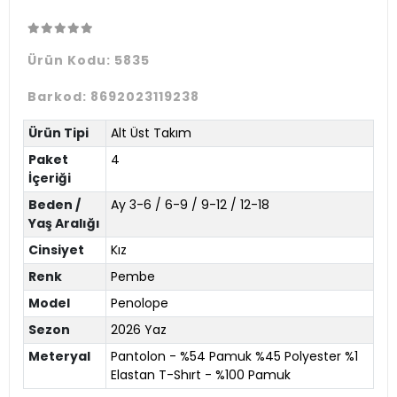
Ürün Kodu:
5835
Barkod:
8692023119238
Ürün Tipi
Alt Üst Takım
Paket
4
İçeriği
Beden /
Ay 3-6 / 6-9 / 9-12 / 12-18
Yaş Aralığı
Cinsiyet
Kız
Renk
Pembe
Model
Penolope
Sezon
2026 Yaz
Meteryal
Pantolon - %54 Pamuk %45 Polyester %1
Elastan T-Shırt - %100 Pamuk