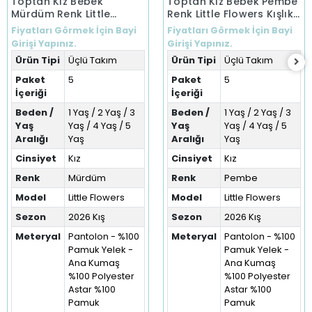
Toptan Kız Bebek
Toptan Kız Bebek Pembe
Mürdüm Renk Little
Renk Little Flowers Kışlık
Flowers Kışlık Üçlü Takım
Üçlü Takım (1-5 Yaş)
Fiyatları Görmek İçin Bayi
Fiyatları Görmek İçin Bayi
(1-5 Yaş)
Girişi Yapınız.
Girişi Yapınız.
Ürün Tipi
Üçlü Takım
Ürün Tipi
Üçlü Takım
Paket
5
Paket
5
İçeriği
İçeriği
Beden /
1 Yaş / 2 Yaş / 3
Beden /
1 Yaş / 2 Yaş / 3
Yaş
Yaş / 4 Yaş / 5
Yaş
Yaş / 4 Yaş / 5
Aralığı
Yaş
Aralığı
Yaş
Cinsiyet
Kız
Cinsiyet
Kız
Renk
Mürdüm
Renk
Pembe
Model
Little Flowers
Model
Little Flowers
Sezon
2026 Kış
Sezon
2026 Kış
Meteryal
Pantolon - %100
Meteryal
Pantolon - %100
Pamuk Yelek -
Pamuk Yelek -
Ana Kumaş
Ana Kumaş
%100 Polyester
%100 Polyester
Astar %100
Astar %100
Pamuk
Pamuk