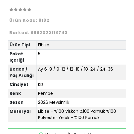
Ürün Kodu:
8182
Barkod:
8692023118743
Ürün Tipi
Elbise
Paket
5
İçeriği
Beden /
Ay 6-9 / 9-12 / 12-18 / 18-24 / 24-36
Yaş Aralığı
Cinsiyet
Kız
Renk
Pembe
Sezon
2026 Mevsimlik
Meteryal
Elbise - %100 Viskon %100 Pamuk %100
Polyester Yelek - %100 Pamuk