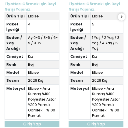
(0-12 Ay)
(1-5 Yaş)
Fiyatları Görmek İçin Bayi
Fiyatları Görmek İçin Bayi
Girişi Yapınız.
Girişi Yapınız.
Ürün Tipi
Elbise
Ürün Tipi
Elbise
Paket
4
Paket
5
İçeriği
İçeriği
Beden /
Ay 0-3 / 3-6 / 6-
Beden /
1 Yaş / 2 Yaş / 3
Yaş
9 / 9-12
Yaş
Yaş / 4 Yaş / 5
Aralığı
Aralığı
Yaş
Cinsiyet
Kız
Cinsiyet
Kız
Renk
Bej
Renk
Bej
Model
Elbise
Model
Elbise
Sezon
2026 Kış
Sezon
2026 Kış
Meteryal
Elbise - Ana
Meteryal
Elbise - Ana
Kumaş %100
Kumaş %100
Polyester Astar
Polyester Astar
%100 Pamuk
%100 Pamuk
Gömlek - %100
Gömlek - %100
Pamuk
Pamuk
Giriş Yap
Giriş Yap