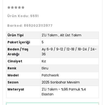
Ürün Kodu:
5591
Barkod:
8692023113977
Ürün Tipi
2'Li Takım
,
Alt Üst Takım
Paket İçeriği
5
Beden / Yaş
Ay 6-9 / 9-12 / 12-18 / 18-24 / 24-
Aralığı
36
Cinsiyet
Kız
Renk
Ekru
Model
Patchwork
Sezon
2025 Sonbahar Mevsim
Meteryal
2'Li Takım - %96 Pamuk %4
Elastan