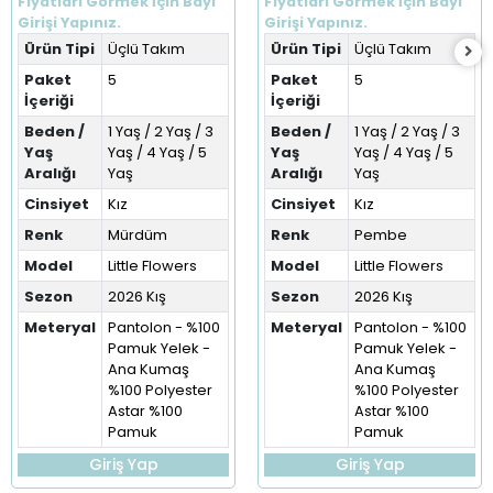
Fiyatları Görmek İçin Bayi
Fiyatları Görmek İçin Bayi
(1-5 Yaş)
Girişi Yapınız.
Girişi Yapınız.
Ürün Tipi
Üçlü Takım
Ürün Tipi
Üçlü Takım
Paket
5
Paket
5
İçeriği
İçeriği
Beden /
1 Yaş / 2 Yaş / 3
Beden /
1 Yaş / 2 Yaş / 3
Yaş
Yaş / 4 Yaş / 5
Yaş
Yaş / 4 Yaş / 5
Aralığı
Yaş
Aralığı
Yaş
Cinsiyet
Kız
Cinsiyet
Kız
Renk
Mürdüm
Renk
Pembe
Model
Little Flowers
Model
Little Flowers
Sezon
2026 Kış
Sezon
2026 Kış
Meteryal
Pantolon - %100
Meteryal
Pantolon - %100
Pamuk Yelek -
Pamuk Yelek -
Ana Kumaş
Ana Kumaş
%100 Polyester
%100 Polyester
Astar %100
Astar %100
Pamuk
Pamuk
Giriş Yap
Giriş Yap