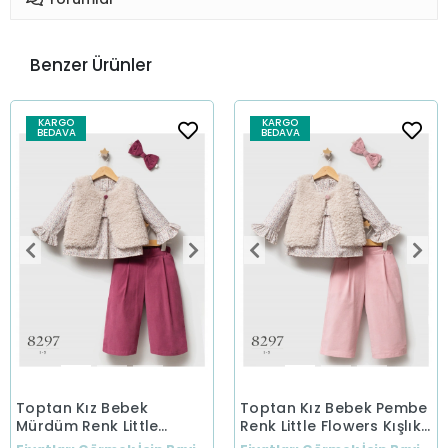
Benzer Ürünler
KARGO
KARGO
BEDAVA
BEDAVA
Toptan Kız Bebek
Toptan Kız Bebek Pembe
Mürdüm Renk Little
Renk Little Flowers Kışlık
Flowers Kışlık Üçlü Takım
Üçlü Takım (1-5 Yaş)