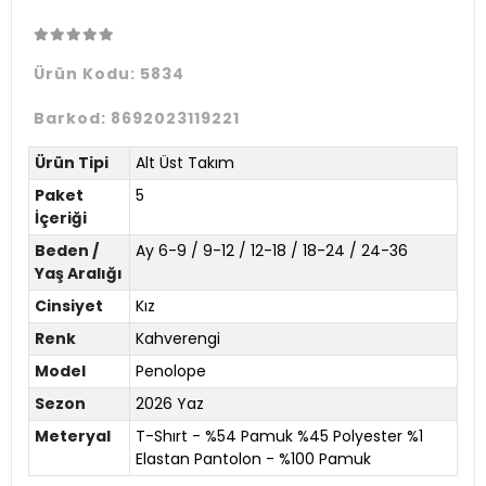
Ürün Kodu:
5834
Barkod:
8692023119221
Ürün Tipi
Alt Üst Takım
Paket
5
İçeriği
Beden /
Ay 6-9 / 9-12 / 12-18 / 18-24 / 24-36
Yaş Aralığı
Cinsiyet
Kız
Renk
Kahverengi
Model
Penolope
Sezon
2026 Yaz
Meteryal
T-Shırt - %54 Pamuk %45 Polyester %1
Elastan Pantolon - %100 Pamuk