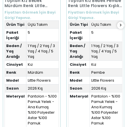
Toptan Kız Bebek
Toptan Kız Bebek Pembe
Mürdüm Renk Little
Renk Little Flowers Kışlık
Flowers Kışlık Üçlü Takım
Üçlü Takım (1-5 Yaş)
Fiyatları Görmek İçin Bayi
Fiyatları Görmek İçin Bayi
(1-5 Yaş)
Girişi Yapınız.
Girişi Yapınız.
Ürün Tipi
Üçlü Takım
Ürün Tipi
Üçlü Takım
Paket
5
Paket
5
İçeriği
İçeriği
Beden /
1 Yaş / 2 Yaş / 3
Beden /
1 Yaş / 2 Yaş / 3
Yaş
Yaş / 4 Yaş / 5
Yaş
Yaş / 4 Yaş / 5
Aralığı
Yaş
Aralığı
Yaş
Cinsiyet
Kız
Cinsiyet
Kız
Renk
Mürdüm
Renk
Pembe
Model
Little Flowers
Model
Little Flowers
Sezon
2026 Kış
Sezon
2026 Kış
Meteryal
Pantolon - %100
Meteryal
Pantolon - %100
Pamuk Yelek -
Pamuk Yelek -
Ana Kumaş
Ana Kumaş
%100 Polyester
%100 Polyester
Astar %100
Astar %100
Pamuk
Pamuk