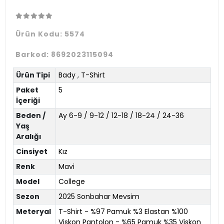
Ürün Kodu:
5574
Barkod:
8692023115094
Ürün Tipi
Bady
,
T-Shirt
Paket
5
İçeriği
Beden /
Ay 6-9 / 9-12 / 12-18 / 18-24 / 24-36
Yaş
Aralığı
Cinsiyet
Kız
Renk
Mavi
Model
College
Sezon
2025 Sonbahar Mevsim
Meteryal
T-Shirt - %97 Pamuk %3 Elastan %100
Viskon Pantolon - %65 Pamuk %35 Viskon