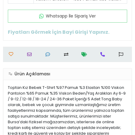
Whatsapp İle Sipariş Ver
Fiyatları Görmek İçin Bayi Girişi Yapınız.
Ürün Açıklaması
Toptan Kız Bebek T-Shirt %97 Pamuk %3 Elastan %100 Viskon
Pantolon %65 Pamuk %35 Viskon Beden/Yaş Aralıkları Ay 6-9
/ 9-12 / 12-18 / 18-24 / 24-36 Paket İçeriği 5 Adet Tong Baby
olarak, bebek ve çocuk giyiminde uzmanlaştığımız üretim
faaliyetlerimiz kapsamında, tüm ürünlerimiz yalnızca toptan
satışa sunulmaktadır. Müşterilerimiz, ürünlerimizi ister
Bursa’daki fiziksel mağazamızdan, isterlerse de online
toptan satış sitemiz üzerinden detaylı şekilde inceleyebilir;
kredi kartı ile güvenli ve kolay bir şekilde siparişlerini