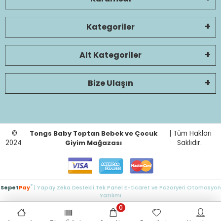
Kategoriler
Alt Kategoriler
Bize Ulaşın
©
Tongs Baby Toptan Bebek ve Çocuk
| Tüm Hakları
2024
Giyim Mağazası
Saklıdır.
®
Sepet
Pay
| Yapay Zeka Destekli Tek Panel E-ticaret ve Pazaryeri Otomasyon
Yazılımı
0