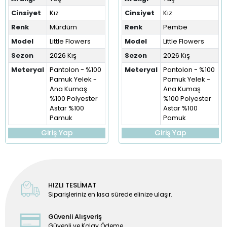
Cinsiyet
Kız
Cinsiyet
Kız
Renk
Mürdüm
Renk
Pembe
Model
Little Flowers
Model
Little Flowers
Sezon
2026 Kış
Sezon
2026 Kış
Meteryal
Pantolon - %100
Meteryal
Pantolon - %100
Pamuk Yelek -
Pamuk Yelek -
Ana Kumaş
Ana Kumaş
%100 Polyester
%100 Polyester
Astar %100
Astar %100
Pamuk
Pamuk
Giriş Yap
Giriş Yap
HIZLI TESLİMAT
Siparişleriniz en kısa sürede elinize ulaşır.
Güvenli Alışveriş
Güvenli ve Kolay Ödeme