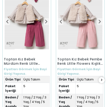
Toptan Kız Bebek
Toptan Kız Bebek Pembe
Mürdüm Renk Little
Renk Little Flowers Kışlık
Flowers Kışlık Üçlü Takım
Üçlü Takım (1-5 Yaş)
Fiyatları Görmek İçin Bayi
Fiyatları Görmek İçin Bayi
(1-5 Yaş)
Girişi Yapınız.
Girişi Yapınız.
Ürün Tipi
Üçlü Takım
Ürün Tipi
Üçlü Takım
Paket
5
Paket
5
İçeriği
İçeriği
Beden /
1 Yaş / 2 Yaş / 3
Beden /
1 Yaş / 2 Yaş / 3
Yaş
Yaş / 4 Yaş / 5
Yaş
Yaş / 4 Yaş / 5
Aralığı
Yaş
Aralığı
Yaş