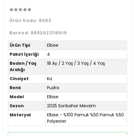
Ürün Kodu:
8063
Barkod:
8692023116015
Ürün Tipi
Elbise
Paket İçeriği
4
Beden / Yaş
18 Ay / 2 Yaş / 3 Yaş / 4 Yaş
Aralığı
Cinsiyet
Kız
Renk
Pudra
Model
Elbise
Sezon
2025 Sonbahar Mevsim
Meteryal
Elbise - %100 Pamuk %50 Pamuk %50
Polyester