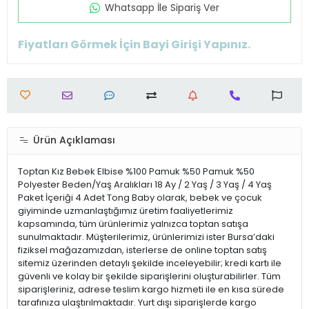
Whatsapp İle Sipariş Ver
Fiyatları Görmek İçin Bayi Girişi Yapınız.
Ürün Açıklaması
Toptan Kız Bebek Elbise %100 Pamuk %50 Pamuk %50
Polyester Beden/Yaş Aralıkları 18 Ay / 2 Yaş / 3 Yaş / 4 Yaş
Paket İçeriği 4 Adet Tong Baby olarak, bebek ve çocuk
giyiminde uzmanlaştığımız üretim faaliyetlerimiz
kapsamında, tüm ürünlerimiz yalnızca toptan satışa
sunulmaktadır. Müşterilerimiz, ürünlerimizi ister Bursa’daki
fiziksel mağazamızdan, isterlerse de online toptan satış
sitemiz üzerinden detaylı şekilde inceleyebilir; kredi kartı ile
güvenli ve kolay bir şekilde siparişlerini oluşturabilirler. Tüm
siparişleriniz, adrese teslim kargo hizmeti ile en kısa sürede
tarafınıza ulaştırılmaktadır. Yurt dışı siparişlerde kargo