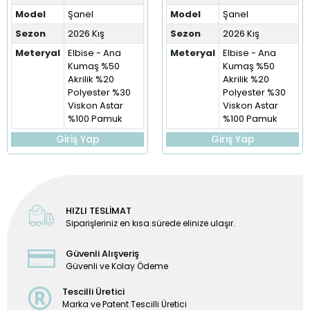
Model
Şanel
Model
Şanel
Sezon
2026 Kış
Sezon
2026 Kış
Meteryal
Elbise - Ana
Meteryal
Elbise - Ana
Kumaş %50
Kumaş %50
Akrilik %20
Akrilik %20
Polyester %30
Polyester %30
Viskon Astar
Viskon Astar
%100 Pamuk
%100 Pamuk
Giriş Yap
Giriş Yap
HIZLI TESLİMAT
Siparişleriniz en kısa sürede elinize ulaşır.
Güvenli Alışveriş
Güvenli ve Kolay Ödeme
Tescilli Üretici
Marka ve Patent Tescilli Üretici