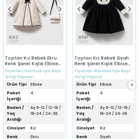
Toptan Kız Bebek Ekru
Toptan Kız Bebek Siyah
Renk Şanel Kışlık Elbise
Renk Şanel Kışlık Elbise
(9-36 Ay)
(9-36 Ay)
Fiyatları Görmek İçin Bayi
Fiyatları Görmek İçin Bayi
Girişi Yapınız.
Girişi Yapınız.
Ürün Tipi
Elbise
Ürün Tipi
Elbise
Paket
4
Paket
4
İçeriği
İçeriği
Beden /
Ay 9-12 / 12-18 /
Beden /
Ay 9-12 / 12-18 /
Yaş
18-24 / 24-36
Yaş
18-24 / 24-36
Aralığı
Aralığı
Cinsiyet
Kız
Cinsiyet
Kız
Renk
Ekru
Renk
Siyah