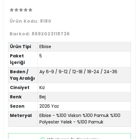
Ürün Kodu:
8180
Barkod:
8692023118736
Ürün Tipi
Elbise
Paket
5
İçeriği
Beden /
Ay 6-9 / 9-12 / 12-18 / 18-24 / 24-36
Yaş Aralığı
Cinsiyet
Kız
Renk
Bej
Sezon
2026 Yaz
Meteryal
Elbise - %100 Viskon %100 Pamuk %100
Polyester Yelek - %100 Pamuk