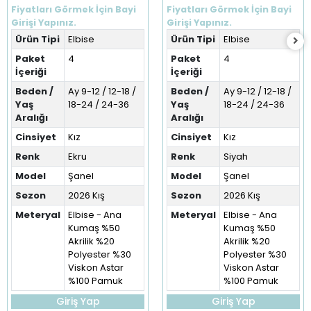
(9-36 Ay)
(9-36 Ay)
Fiyatları Görmek İçin Bayi
Fiyatları Görmek İçin Bayi
Girişi Yapınız.
Girişi Yapınız.
Ürün Tipi
Elbise
Ürün Tipi
Elbise
Paket
4
Paket
4
İçeriği
İçeriği
Beden /
Ay 9-12 / 12-18 /
Beden /
Ay 9-12 / 12-18 /
Yaş
18-24 / 24-36
Yaş
18-24 / 24-36
Aralığı
Aralığı
Cinsiyet
Kız
Cinsiyet
Kız
Renk
Ekru
Renk
Siyah
Model
Şanel
Model
Şanel
Sezon
2026 Kış
Sezon
2026 Kış
Meteryal
Elbise - Ana
Meteryal
Elbise - Ana
Kumaş %50
Kumaş %50
Akrilik %20
Akrilik %20
Polyester %30
Polyester %30
Viskon Astar
Viskon Astar
%100 Pamuk
%100 Pamuk
Giriş Yap
Giriş Yap