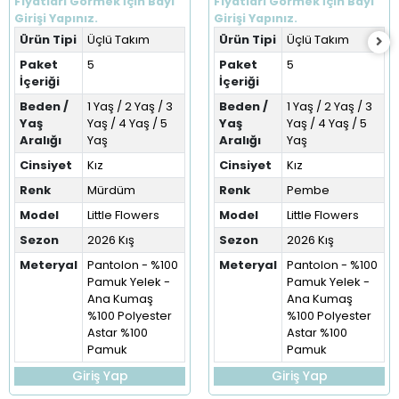
Fiyatları Görmek İçin Bayi
Fiyatları Görmek İçin Bayi
(1-5 Yaş)
Girişi Yapınız.
Girişi Yapınız.
Ürün Tipi
Üçlü Takım
Ürün Tipi
Üçlü Takım
Paket
5
Paket
5
İçeriği
İçeriği
Beden /
1 Yaş / 2 Yaş / 3
Beden /
1 Yaş / 2 Yaş / 3
Yaş
Yaş / 4 Yaş / 5
Yaş
Yaş / 4 Yaş / 5
Aralığı
Yaş
Aralığı
Yaş
Cinsiyet
Kız
Cinsiyet
Kız
Renk
Mürdüm
Renk
Pembe
Model
Little Flowers
Model
Little Flowers
Sezon
2026 Kış
Sezon
2026 Kış
Meteryal
Pantolon - %100
Meteryal
Pantolon - %100
Pamuk Yelek -
Pamuk Yelek -
Ana Kumaş
Ana Kumaş
%100 Polyester
%100 Polyester
Astar %100
Astar %100
Pamuk
Pamuk
Giriş Yap
Giriş Yap