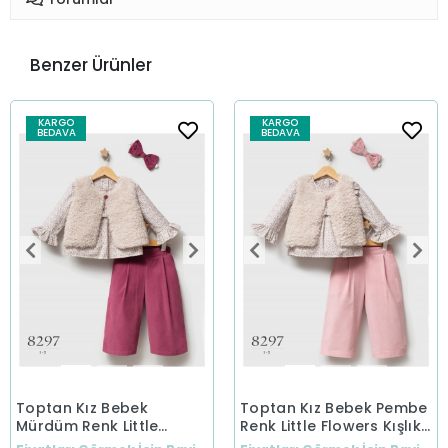
Benzer Ürünler
KARGO
KARGO
BEDAVA
BEDAVA
Toptan Kız Bebek
Toptan Kız Bebek Pembe
Mürdüm Renk Little
Renk Little Flowers Kışlık
Flowers Kışlık Üçlü Takım
Üçlü Takım (1-5 Yaş)