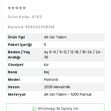
Ürün Kodu:
5783
Barkod:
8692023118316
Ürün Tipi
Alt Üst Takım
Paket İçeriği
5
Beden / Yaş
Ay 6-9 / 9-12 / 12-18 / 18-24 / 24-
Aralığı
36
Cinsiyet
Kız
Renk
Bej
Model
Pastoral
Sezon
2026 Mevsimlik
Meteryal
Alt Üst Takım - %100 Pamuk
Whatsapp İle Sipariş Ver