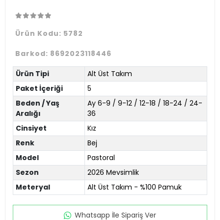
Ürün Kodu:
5782
Barkod:
8692023118446
Ürün Tipi
Alt Üst Takım
Paket İçeriği
5
Beden / Yaş
Ay 6-9 / 9-12 / 12-18 / 18-24 / 24-
Aralığı
36
Cinsiyet
Kız
Renk
Bej
Model
Pastoral
Sezon
2026 Mevsimlik
Meteryal
Alt Üst Takım - %100 Pamuk
Whatsapp İle Sipariş Ver