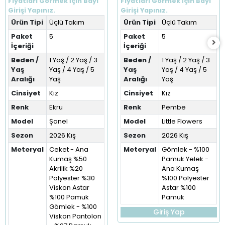
Fiyatları Görmek İçin Bayi
Fiyatları Görmek İçin Bayi
Girişi Yapınız.
Girişi Yapınız.
Ürün Tipi
Üçlü Takım
Ürün Tipi
Üçlü Takım
Paket
5
Paket
5
İçeriği
İçeriği
Beden /
1 Yaş / 2 Yaş / 3
Beden /
1 Yaş / 2 Yaş / 3
Yaş
Yaş / 4 Yaş / 5
Yaş
Yaş / 4 Yaş / 5
Aralığı
Yaş
Aralığı
Yaş
Cinsiyet
Kız
Cinsiyet
Kız
Renk
Ekru
Renk
Pembe
Model
Şanel
Model
Little Flowers
Sezon
2026 Kış
Sezon
2026 Kış
Meteryal
Ceket - Ana
Meteryal
Gömlek - %100
Kumaş %50
Pamuk Yelek -
Akrilik %20
Ana Kumaş
Polyester %30
%100 Polyester
Viskon Astar
Astar %100
%100 Pamuk
Pamuk
Gömlek - %100
Giriş Yap
Viskon Pantolon