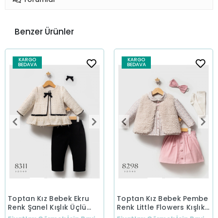
Benzer Ürünler
KARGO
KARGO
BEDAVA
BEDAVA
Toptan Kız Bebek Ekru
Toptan Kız Bebek Pembe
Renk Şanel Kışlık Üçlü
Renk Little Flowers Kışlık
Takım (1-5 Yaş)
Üçlü Takım (1-5 Yaş)