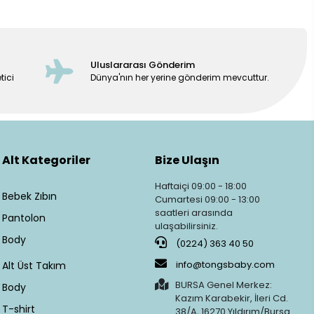
Uluslararası Gönderim
tici
Dünya'nın her yerine gönderim mevcuttur.
Alt Kategoriler
Bize Ulaşın
Haftaiçi 09:00 - 18:00
Bebek Zıbın
Cumartesi 09:00 - 13:00
saatleri arasında
Pantolon
ulaşabilirsiniz.
Body
(0224) 363 40 50
info@tongsbaby.com
Alt Üst Takım
BURSA Genel Merkez:
Body
Kazım Karabekir, İleri Cd.
T-shirt
38/A, 16270 Yıldırım/Bursa