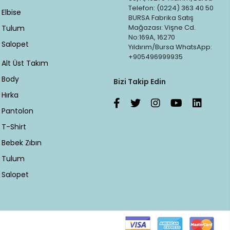
Telefon: (0224) 363 40 50
Elbise
BURSA Fabrika Satış
Mağazası: Vişne Cd.
Tulum
No:169A, 16270
Salopet
Yıldırım/Bursa WhatsApp:
+905496999935
Alt Üst Takım
Body
Bizi Takip Edin
Hırka
Pantolon
T-Shirt
Bebek Zıbın
Tulum
Salopet