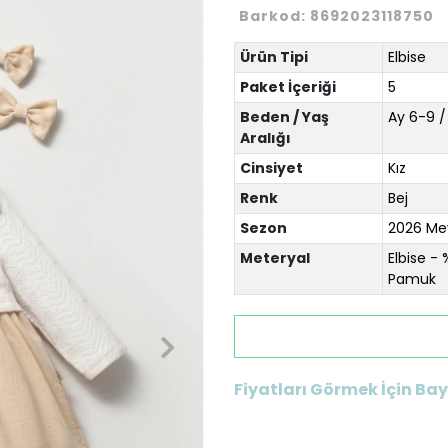
Barkod:
8692023118750
Ürün Tipi
Elbise
Paket İçeriği
5
Beden / Yaş
Ay 6-9 /
Aralığı
Cinsiyet
Kız
Renk
Bej
Sezon
2026 Mev
Meteryal
Elbise -
Pamuk
Fiyatları Görmek İçin Bayi