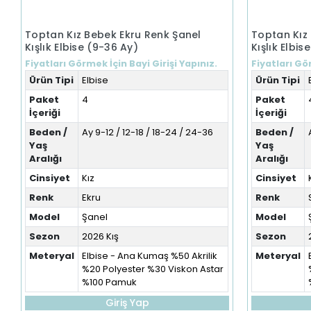
Toptan Kız Bebek Ekru Renk Şanel
Toptan Kız
Kışlık Elbise (9-36 Ay)
Kışlık Elbis
Fiyatları Görmek İçin Bayi Girişi Yapınız.
Fiyatları Gör
Ürün Tipi
Elbise
Ürün Tipi
Paket
4
Paket
İçeriği
İçeriği
Beden /
Ay 9-12 / 12-18 / 18-24 / 24-36
Beden /
Yaş
Yaş
Aralığı
Aralığı
Cinsiyet
Kız
Cinsiyet
Renk
Ekru
Renk
Model
Şanel
Model
Sezon
2026 Kış
Sezon
Meteryal
Elbise - Ana Kumaş %50 Akrilik
Meteryal
%20 Polyester %30 Viskon Astar
%100 Pamuk
Giriş Yap