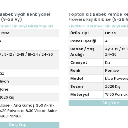
 Bebek Siyah Renk Şanel
Toptan Kız Bebek Pembe Ren
e (9-36 Ay)
Flowers Kışlık Elbise (9-36 
mek İçin Bayi Girişi Yapınız.
Fiyatları Görmek İçin Bayi Giri
Elbise
Ürün Tipi
Elbise
4
Paket İçeriği
4
Beden / Yaş
Ay 9-12 / 12-
Ay 9-12 / 12-18 / 18-24 / 24-36
Aralığı
24-36
Cinsiyet
Kız
Renk
Pembe
Kız
Model
Little Flower
Siyah
Sezon
2026 Kış
Şanel
Meteryal
%100 Pamuk
2026 Kış
Giriş Yap
Elbise - Ana Kumaş %50 Akrilik
%20 Polyester %30 Viskon Astar
%100 Pamuk
Giriş Yap