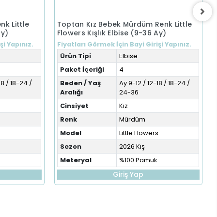
k Little
Toptan Kız Bebek Mürdüm Renk Little
Ay)
Flowers Kışlık Elbise (9-36 Ay)
şi Yapınız.
Fiyatları Görmek İçin Bayi Girişi Yapınız.
Ürün Tipi
Elbise
Paket İçeriği
4
18 / 18-24 /
Beden / Yaş
Ay 9-12 / 12-18 / 18-24 /
Aralığı
24-36
Cinsiyet
Kız
Renk
Mürdüm
s
Model
Little Flowers
Sezon
2026 Kış
Meteryal
%100 Pamuk
Giriş Yap