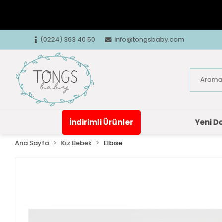
(0224) 363 40 50
info@tongsbaby.com
İndirimli Ürünler
Yeni D
Ana Sayfa
Kız Bebek
Elbise