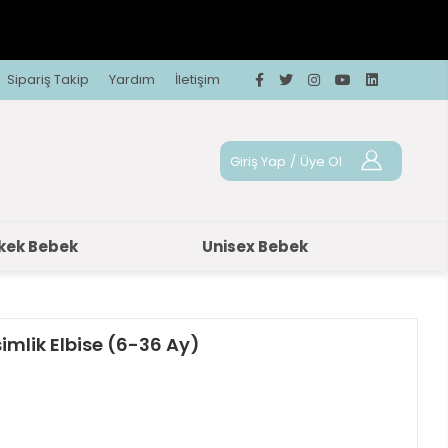
Sipariş Takip
Yardım
İletişim
Giriş Yap
/
Üye Ol
kek Bebek
Unisex Bebek
imlik Elbise (6-36 Ay)