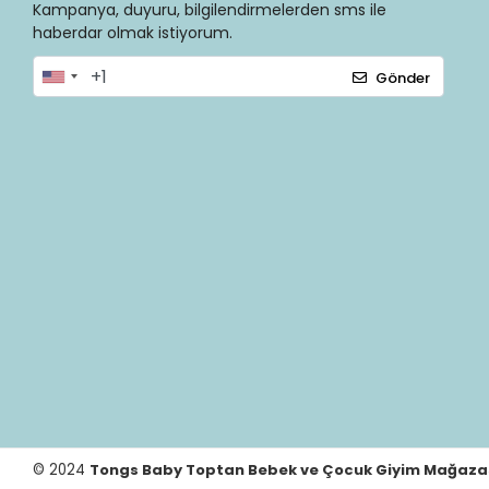
Kampanya, duyuru, bilgilendirmelerden sms ile
haberdar olmak istiyorum.
Gönder
© 2024
Tongs Baby Toptan Bebek ve Çocuk Giyim Mağaza