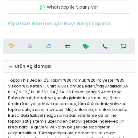
Whatsapp İle Sipariş Ver
Fiyatları Görmek İçin Bayi Girişi Yapınız.
Ürün Açıklaması
Toptan Kız Bebek 2'Li Takım %30 Pamuk %20 Polyester %35
Viskon %15 Keten T-Shirt %100 Pamuk Beden/Yaş Aralıkları Ay
6-9 / 9-12 / 12-18 / 18-24 / 24-36 Paket İçeriği 5 Adet Tong
Baby olarak, bebek ve çocuk giyiminde uzmanlaştığımız
üretim faaliyetlerimiz kapsamında, tüm ürünlerimiz yalnızca
toptan satışa sunulmaktadır. Müşterilerimiz, ürünlerimizi ister
Bursa’daki fiziksel mağazamızdan, isterlerse de online
toptan satış sitemiz üzerinden detaylı şekilde inceleyebilir;
kredi kartı ile güvenli ve kolay bir şekilde siparişlerini
oluşturabilirler. Tüm siparişleriniz, adrese teslim kargo