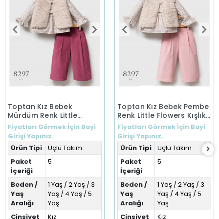
Toptan Kız Bebek
Toptan Kız Bebek Pembe
Mürdüm Renk Little
Renk Little Flowers Kışlık
Flowers Kışlık Üçlü Takım
Üçlü Takım (1-5 Yaş)
Fiyatları Görmek İçin Bayi
Fiyatları Görmek İçin Bayi
(1-5 Yaş)
Girişi Yapınız.
Girişi Yapınız.
Ürün Tipi
Üçlü Takım
Ürün Tipi
Üçlü Takım
Paket
5
Paket
5
İçeriği
İçeriği
Beden /
1 Yaş / 2 Yaş / 3
Beden /
1 Yaş / 2 Yaş / 3
Yaş
Yaş / 4 Yaş / 5
Yaş
Yaş / 4 Yaş / 5
Aralığı
Yaş
Aralığı
Yaş
Cinsiyet
Kız
Cinsiyet
Kız