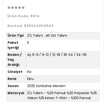
Ürün Kodu:
8014
Barkod:
8692023114943
Ürün Tipi
2'Li Takım
,
Alt Üst Takım
Paket
5
İçeriği
Beden /
Ay 6-9 / 9-12 / 12-18 / 18-24 / 24-36
Yaş
Aralığı
Cinsiyet
Kız
Renk
Ekru
Sezon
2025 Sonbahar Mevsim
Meteryal
2'Li Takım - %30 Pamuk %20 Polyester %35
Viskon %15 Keten T-Shirt - %100 Pamuk