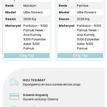
Renk
Mürdüm
Renk
Pembe
Model
Little Flowers
Model
Little Flowers
Sezon
2026 Kış
Sezon
2026 Kış
Meteryal
Pantolon - %100
Meteryal
Pantolon - %100
Pamuk Yelek -
Pamuk Yelek -
Ana Kumaş
Ana Kumaş
%100 Polyester
%100 Polyester
Astar %100
Astar %100
Pamuk
Pamuk
Giriş Yap
Giriş Yap
HIZLI TESLİMAT
Siparişleriniz en kısa sürede elinize ulaşır.
Güvenli Alışveriş
Güvenli ve Kolay Ödeme