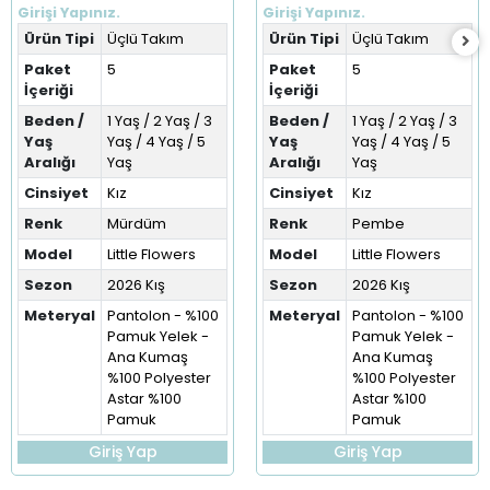
(1-5 Yaş)
Girişi Yapınız.
Girişi Yapınız.
Ürün Tipi
Üçlü Takım
Ürün Tipi
Üçlü Takım
Paket
5
Paket
5
İçeriği
İçeriği
Beden /
1 Yaş / 2 Yaş / 3
Beden /
1 Yaş / 2 Yaş / 3
Yaş
Yaş / 4 Yaş / 5
Yaş
Yaş / 4 Yaş / 5
Aralığı
Yaş
Aralığı
Yaş
Cinsiyet
Kız
Cinsiyet
Kız
Renk
Mürdüm
Renk
Pembe
Model
Little Flowers
Model
Little Flowers
Sezon
2026 Kış
Sezon
2026 Kış
Meteryal
Pantolon - %100
Meteryal
Pantolon - %100
Pamuk Yelek -
Pamuk Yelek -
Ana Kumaş
Ana Kumaş
%100 Polyester
%100 Polyester
Astar %100
Astar %100
Pamuk
Pamuk
Giriş Yap
Giriş Yap