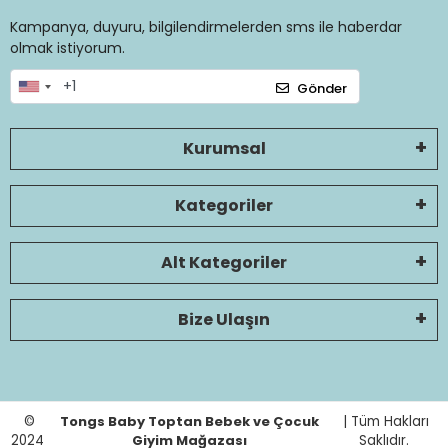
Kampanya, duyuru, bilgilendirmelerden sms ile haberdar
olmak istiyorum.
Gönder
Kurumsal
Kategoriler
Alt Kategoriler
Bize Ulaşın
©
Tongs Baby Toptan Bebek ve Çocuk
| Tüm Hakları
2024
Giyim Mağazası
Saklıdır.