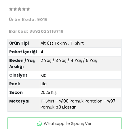
Ürün Kodu:
9016
Barkod:
8692023116718
Ürün Tipi
Alt Üst Takım
,
T-Shırt
Paket İçeriği
4
Beden / Yaş
2 Yaş / 3 Yaş / 4 Yaş / 5 Yaş
Aralığı
Cinsiyet
Kız
Renk
Lila
Sezon
2025 Kış
Meteryal
T-Shırt - %100 Pamuk Pantolon - %97
Pamuk %3 Elastan
Whatsapp İle Sipariş Ver