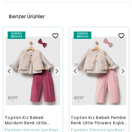
Benzer Ürünler
KARGO
KARGO
BEDAVA
BEDAVA
Toptan Kız Bebek
Toptan Kız Bebek Pembe
Mürdüm Renk Little
Renk Little Flowers Kışlık
Flowers Kışlık Üçlü Takım
Üçlü Takım (1-5 Yaş)
Fiyatları Görmek İçin Bayi
Fiyatları Görmek İçin Bayi