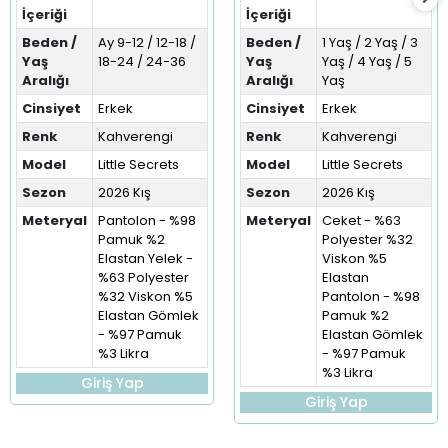
İçeriği
İçeriği
Beden /
Ay 9-12 / 12-18 /
Beden /
1 Yaş / 2 Yaş / 3
Yaş
18-24 / 24-36
Yaş
Yaş / 4 Yaş / 5
Aralığı
Aralığı
Yaş
Cinsiyet
Erkek
Cinsiyet
Erkek
Renk
Kahverengi
Renk
Kahverengi
Model
Little Secrets
Model
Little Secrets
Sezon
2026 Kış
Sezon
2026 Kış
Meteryal
Pantolon - %98
Meteryal
Ceket - %63
Pamuk %2
Polyester %32
Elastan Yelek -
Viskon %5
%63 Polyester
Elastan
%32 Viskon %5
Pantolon - %98
Elastan Gömlek
Pamuk %2
- %97 Pamuk
Elastan Gömlek
%3 Likra
- %97 Pamuk
%3 Likra
Giriş Yap
Giriş Yap