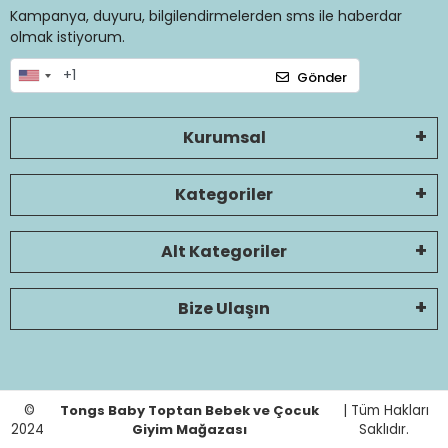
Kampanya, duyuru, bilgilendirmelerden sms ile haberdar
olmak istiyorum.
Gönder
Kurumsal
Kategoriler
Alt Kategoriler
Bize Ulaşın
©
Tongs Baby Toptan Bebek ve Çocuk
| Tüm Hakları
2024
Giyim Mağazası
Saklıdır.