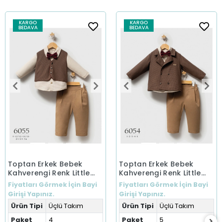
KARGO
KARGO
BEDAVA
BEDAVA
Toptan Erkek Bebek
Toptan Erkek Bebek
Kahverengi Renk Little
Kahverengi Renk Little
Secrets Kışlık Üçlü Takım
Secrets Kışlık Üçlü Takım
Fiyatları Görmek İçin Bayi
Fiyatları Görmek İçin Bayi
(9-36 Ay)
(1-5 Yaş)
Girişi Yapınız.
Girişi Yapınız.
Ürün Tipi
Üçlü Takım
Ürün Tipi
Üçlü Takım
Paket
4
Paket
5