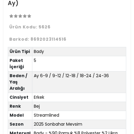
Ay)
Ürün Kodu:
5626
Barkod:
8692023114516
Ürün Tipi
Bady
Paket
5
İçeriği
Beden /
Ay 6-9 / 9-12 / 12-18 / 18-24 / 24-36
Yaş
Aralığı
Cinsiyet
Erkek
Renk
Bej
Model
Streamlined
Sezon
2025 Sonbahar Mevsim
Meteryal
Bady - %90 Pamuk %8 Polyester %2 Likra