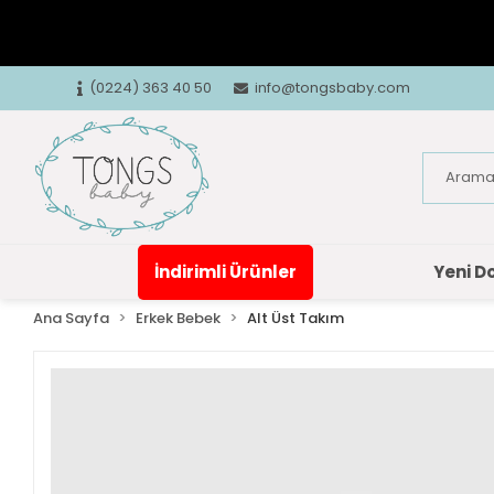
(0224) 363 40 50
info@tongsbaby.com
İndirimli Ürünler
Yeni D
Ana Sayfa
Erkek Bebek
Alt Üst Takım