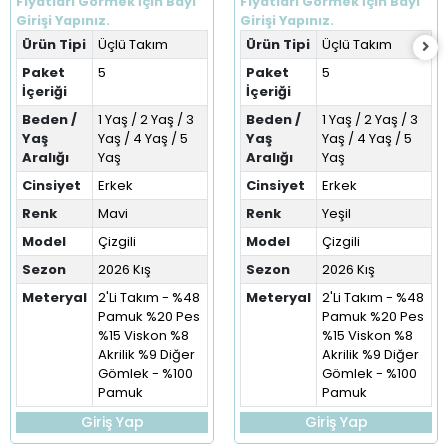
Fiyatları Görmek İçin Bayi
Fiyatları Görmek İçin Bayi
Girişi Yapınız.
Girişi Yapınız.
Ürün Tipi
Üçlü Takım
Ürün Tipi
Üçlü Takım
Paket
5
Paket
5
İçeriği
İçeriği
Beden /
1 Yaş / 2 Yaş / 3
Beden /
1 Yaş / 2 Yaş / 3
Yaş
Yaş / 4 Yaş / 5
Yaş
Yaş / 4 Yaş / 5
Aralığı
Yaş
Aralığı
Yaş
Cinsiyet
Erkek
Cinsiyet
Erkek
Renk
Mavi
Renk
Yeşil
Model
Çizgili
Model
Çizgili
Sezon
2026 Kış
Sezon
2026 Kış
Meteryal
2'Li Takım - %48
Meteryal
2'Li Takım - %48
Pamuk %20 Pes
Pamuk %20 Pes
%15 Viskon %8
%15 Viskon %8
Akrilik %9 Diğer
Akrilik %9 Diğer
Gömlek - %100
Gömlek - %100
Pamuk
Pamuk
Giriş Yap
Giriş Yap