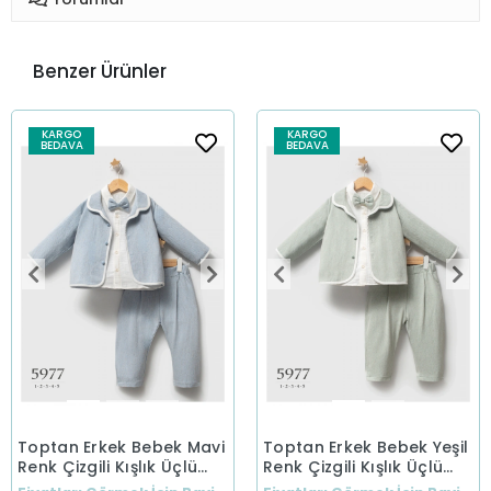
Benzer Ürünler
KARGO
KARGO
BEDAVA
BEDAVA
Toptan Erkek Bebek Mavi
Toptan Erkek Bebek Yeşil
Renk Çizgili Kışlık Üçlü
Renk Çizgili Kışlık Üçlü
Takım (1-5 Yaş)
Takım (1-5 Yaş)