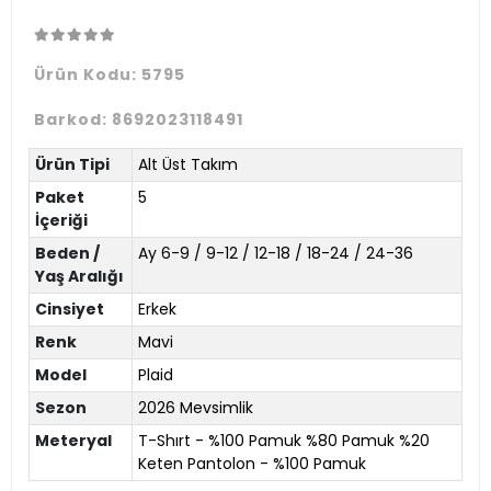
Ürün Kodu:
5795
Barkod:
8692023118491
Ürün Tipi
Alt Üst Takım
Paket
5
İçeriği
Beden /
Ay 6-9 / 9-12 / 12-18 / 18-24 / 24-36
Yaş Aralığı
Cinsiyet
Erkek
Renk
Mavi
Model
Plaid
Sezon
2026 Mevsimlik
Meteryal
T-Shırt - %100 Pamuk %80 Pamuk %20
Keten Pantolon - %100 Pamuk