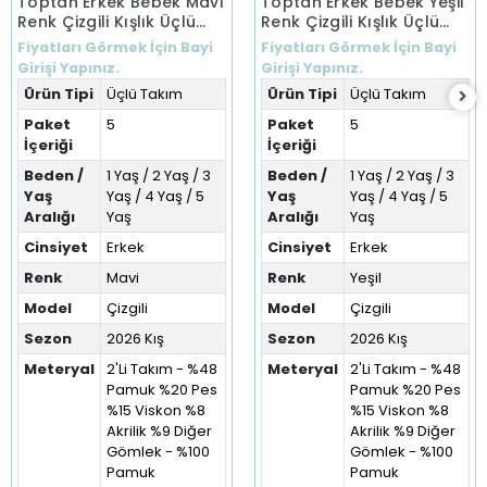
Toptan Erkek Bebek Mavi
Toptan Erkek Bebek Yeşil
Renk Çizgili Kışlık Üçlü
Renk Çizgili Kışlık Üçlü
Takım (1-5 Yaş)
Takım (1-5 Yaş)
Fiyatları Görmek İçin Bayi
Fiyatları Görmek İçin Bayi
Girişi Yapınız.
Girişi Yapınız.
Ürün Tipi
Üçlü Takım
Ürün Tipi
Üçlü Takım
Paket
5
Paket
5
İçeriği
İçeriği
Beden /
1 Yaş / 2 Yaş / 3
Beden /
1 Yaş / 2 Yaş / 3
Yaş
Yaş / 4 Yaş / 5
Yaş
Yaş / 4 Yaş / 5
Aralığı
Yaş
Aralığı
Yaş
Cinsiyet
Erkek
Cinsiyet
Erkek
Renk
Mavi
Renk
Yeşil
Model
Çizgili
Model
Çizgili
Sezon
2026 Kış
Sezon
2026 Kış
Meteryal
2'Li Takım - %48
Meteryal
2'Li Takım - %48
Pamuk %20 Pes
Pamuk %20 Pes
%15 Viskon %8
%15 Viskon %8
Akrilik %9 Diğer
Akrilik %9 Diğer
Gömlek - %100
Gömlek - %100
Pamuk
Pamuk