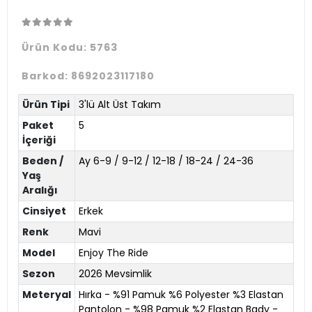
Ürün Kodu:
5763
Barkod:
8692023117180
Ürün Tipi
3'lü Alt Üst Takım
Paket
5
İçeriği
Beden /
Ay 6-9 / 9-12 / 12-18 / 18-24 / 24-36
Yaş
Aralığı
Cinsiyet
Erkek
Renk
Mavi
Model
Enjoy The Ride
Sezon
2026 Mevsimlik
Meteryal
Hırka - %91 Pamuk %6 Polyester %3 Elastan
Pantolon - %98 Pamuk %2 Elastan Bady -