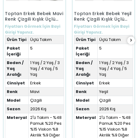
Toptan Erkek Bebek Mavi
Toptan Erkek Bebek Yeşil
Renk Çizgili Kışlık Üçlü
Renk Çizgili Kışlık Üçlü
Takım (1-5 Yaş)
Takım (1-5 Yaş)
Fiyatları Görmek İçin Bayi
Fiyatları Görmek İçin Bayi
Girişi Yapınız.
Girişi Yapınız.
Ürün Tipi
Üçlü Takım
Ürün Tipi
Üçlü Takım
Paket
5
Paket
5
İçeriği
İçeriği
Beden /
1 Yaş / 2 Yaş / 3
Beden /
1 Yaş / 2 Yaş / 3
Yaş
Yaş / 4 Yaş / 5
Yaş
Yaş / 4 Yaş / 5
Aralığı
Yaş
Aralığı
Yaş
Cinsiyet
Erkek
Cinsiyet
Erkek
Renk
Mavi
Renk
Yeşil
Model
Çizgili
Model
Çizgili
Sezon
2026 Kış
Sezon
2026 Kış
Meteryal
2'Li Takım - %48
Meteryal
2'Li Takım - %48
Pamuk %20 Pes
Pamuk %20 Pes
%15 Viskon %8
%15 Viskon %8
Akrilik %9 Diğer
Akrilik %9 Diğer