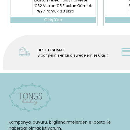
Elastan Yelek - %63 Polyester
%32 Viskon %5 Elastan Gömlek
- %97 Pamuk %3 Likra
Giriş Yap
HIZLI TESLİMAT
Siparişleriniz en kısa sürede elinize ulaşır.
Kampanya, duyuru, bilgilendirmelerden e-posta ile
haberdar olmak istiyorum.