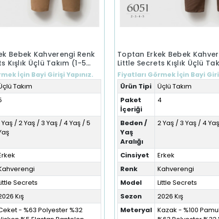
ek Bebek Kahverengi Renk
Toptan Erkek Bebek Kahver
ts Kışlık Üçlü Takım (1-5
Little Secrets Kışlık Üçlü T
Yaş)
mek İçin Bayi Girişi Yapınız.
Fiyatları Görmek İçin Bayi Giri
Üçlü Takım
Ürün Tipi
Üçlü Takım
5
Paket
4
İçeriği
1 Yaş / 2 Yaş / 3 Yaş / 4 Yaş / 5
Beden /
2 Yaş / 3 Yaş / 4 Yaş
Yaş
Yaş
Aralığı
Erkek
Cinsiyet
Erkek
Kahverengi
Renk
Kahverengi
Little Secrets
Model
Little Secrets
2026 Kış
Sezon
2026 Kış
Ceket - %63 Polyester %32
Meteryal
Kazak - %100 Pamuk