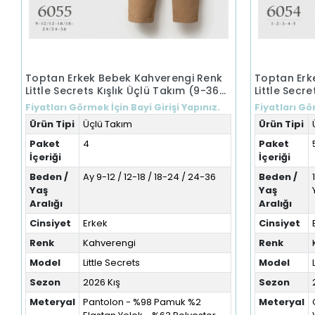
Toptan Erkek Bebek Kahverengi Renk
Toptan Erk
Little Secrets Kışlık Üçlü Takım (9-36
Little Secre
Ay)
Yaş)
Fiyatları Görmek İçin Bayi Girişi Yapınız.
Fiyatları Gör
Ürün Tipi
Üçlü Takım
Ürün Tipi
Paket
4
Paket
İçeriği
İçeriği
Beden /
Ay 9-12 / 12-18 / 18-24 / 24-36
Beden /
Yaş
Yaş
Aralığı
Aralığı
Cinsiyet
Erkek
Cinsiyet
Renk
Kahverengi
Renk
Model
Little Secrets
Model
Sezon
2026 Kış
Sezon
Meteryal
Pantolon - %98 Pamuk %2
Meteryal