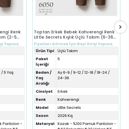
engi Renk
Toptan Erkek Bebek Kahverengi Renk
akım (2-5
Little Secrets Kışlık Üçlü Takım (6-36
Ay)
şi Yapınız.
Fiyatları Görmek İçin Bayi Girişi Yapınız.
Ürün Tipi
Üçlü Takım
Paket
5
İçeriği
 / 5 Yaş
Beden /
Ay 6-9 / 9-12 / 12-18 / 18-24 /
Yaş
24-36
Aralığı
Cinsiyet
Erkek
Renk
Kahverengi
Model
Little Secrets
Sezon
2026 Kış
 Pantolon -
Meteryal
Kazak - %100 Pamuk Pantolon -