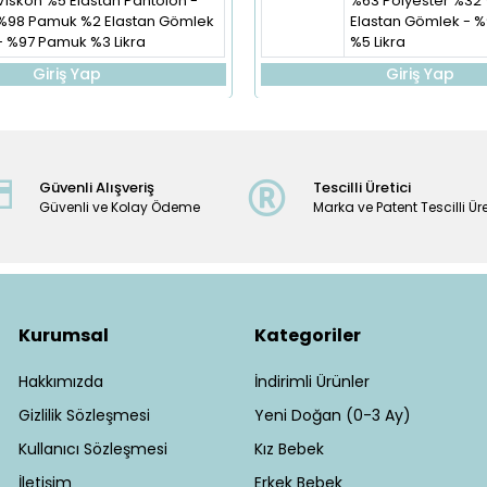
Viskon %5 Elastan Pantolon -
%63 Polyester %32 
%98 Pamuk %2 Elastan Gömlek
Elastan Gömlek - 
- %97 Pamuk %3 Likra
%5 Likra
Giriş Yap
Giriş Yap
Güvenli Alışveriş
Tescilli Üretici
Güvenli ve Kolay Ödeme
Marka ve Patent Tescilli Üre
Kurumsal
Kategoriler
Hakkımızda
İndirimli Ürünler
Gizlilik Sözleşmesi
Yeni Doğan (0-3 Ay)
Kullanıcı Sözleşmesi
Kız Bebek
İletişim
Erkek Bebek