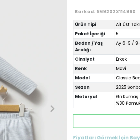
Barkod:
8692023114950
Ürün Tipi
Alt Üst Tak
Paket İçeriği
5
Beden / Yaş
Ay 6-9 / 9-
Aralığı
Cinsiyet
Erkek
Renk
Mavi
Model
Classic Bea
Sezon
2025 Sonb
Meteryal
Gri Kumaş 
%30 Pamu
Fiyatları Görmek İçin Bayi