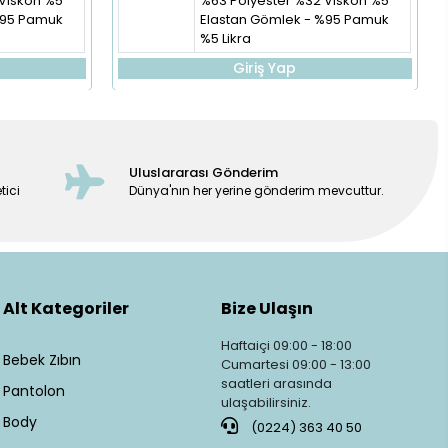
Viskon %5
%63 Polyester %32 Viskon %5
%95 Pamuk
Elastan Gömlek - %95 Pamuk
%5 Likra
Giriş Yap
Uluslararası Gönderim
tici
Dünya'nın her yerine gönderim mevcuttur.
Alt Kategoriler
Bize Ulaşın
Haftaiçi 09:00 - 18:00
Bebek Zıbın
Cumartesi 09:00 - 13:00
saatleri arasında
Pantolon
ulaşabilirsiniz.
Body
(0224) 363 40 50