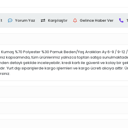
Et
Yorum Yaz
Karşılaştır
Gelince Haber Ver
maş %70 Polyester %30 Pamuk Beden/Yaş Aralıkları Ay 6-9 / 9-12 / 12
z kapsamında, tüm ürünlerimiz yalnızca toptan satışa sunulmaktadır. Mü
 detaylı şekilde inceleyebilir; kredi kartı ile güvenli ve kolay bir şekil
ır. Yurt dışı siparişlerde kargo işlemleri ve kargo ücreti alıcıya aittir. 
siniz.