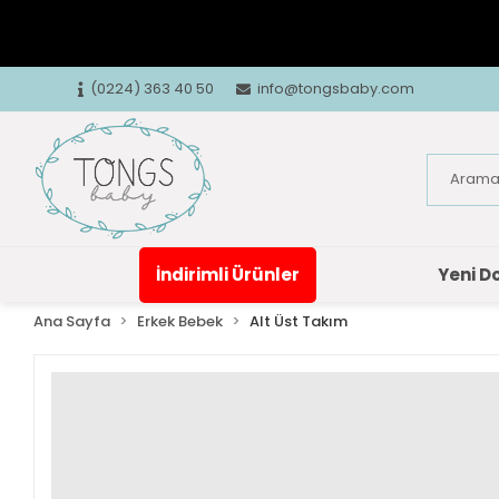
(0224) 363 40 50
info@tongsbaby.com
İndirimli Ürünler
Yeni D
Ana Sayfa
Erkek Bebek
Alt Üst Takım