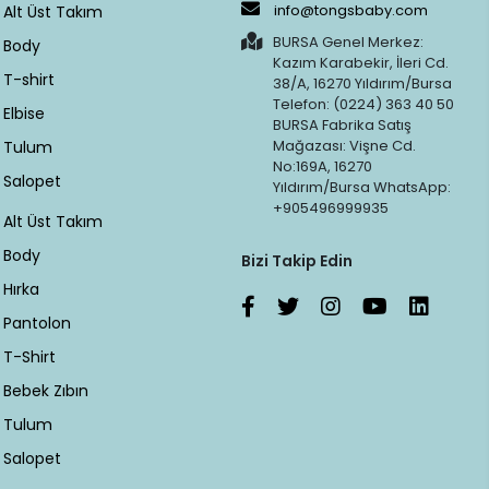
info@tongsbaby.com
Alt Üst Takım
BURSA Genel Merkez:
Body
Kazım Karabekir, İleri Cd.
T-shirt
38/A, 16270 Yıldırım/Bursa
Telefon: (0224) 363 40 50
Elbise
BURSA Fabrika Satış
Mağazası: Vişne Cd.
Tulum
No:169A, 16270
Salopet
Yıldırım/Bursa WhatsApp:
+905496999935
Alt Üst Takım
Body
Bizi Takip Edin
Hırka
Pantolon
T-Shirt
Bebek Zıbın
Tulum
Salopet