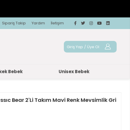
Sipariş Takip
Yardım
İletişim
Giriş Yap
/
Üye Ol
kek Bebek
Unisex Bebek
ssıc Bear 2'Li Takım Mavi Renk Mevsimlik Gri