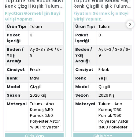
Toptan Erkek Bebek Mavi
Toptan Erkek Bebek Yeşil
Renk Çizgili Kışlık Tulum
Renk Çizgili Kışlık Tulum
(0-9 Ay)
(0-9 Ay)
Fiyatları Görmek İçin Bayi
Fiyatları Görmek İçin Bayi
Girişi Yapınız.
Girişi Yapınız.
Ürün Tipi
Tulum
Ürün Tipi
Tulum
Paket
3
Paket
3
İçeriği
İçeriği
Beden /
Ay 0-3 / 3-6 / 6-
Beden /
Ay 0-3 / 3-6 / 6-
Yaş
9
Yaş
9
Aralığı
Aralığı
Cinsiyet
Erkek
Cinsiyet
Erkek
Renk
Mavi
Renk
Yeşil
Model
Çizgili
Model
Çizgili
Sezon
2026 Kış
Sezon
2026 Kış
Meteryal
Tulum - Ana
Meteryal
Tulum - Ana
Kumaş %50
Kumaş %50
Pamuk %50
Pamuk %50
Polyester Astar
Polyester Astar
%100 Polyester
%100 Polyester
Giriş Yap
Giriş Yap