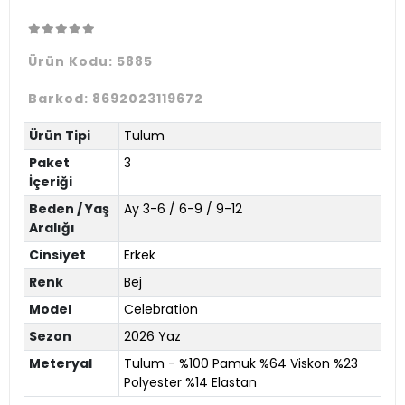
Ürün Kodu:
5885
Barkod:
8692023119672
Ürün Tipi
Tulum
Paket
3
İçeriği
Beden / Yaş
Ay 3-6 / 6-9 / 9-12
Aralığı
Cinsiyet
Erkek
Renk
Bej
Model
Celebration
Sezon
2026 Yaz
Meteryal
Tulum - %100 Pamuk %64 Viskon %23
Polyester %14 Elastan