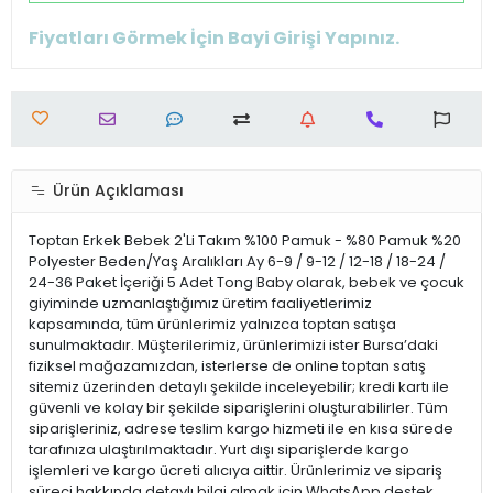
Fiyatları Görmek İçin Bayi Girişi Yapınız.
Ürün Açıklaması
Toptan Erkek Bebek 2'Li Takım %100 Pamuk - %80 Pamuk %20
Polyester Beden/Yaş Aralıkları Ay 6-9 / 9-12 / 12-18 / 18-24 /
24-36 Paket İçeriği 5 Adet Tong Baby olarak, bebek ve çocuk
giyiminde uzmanlaştığımız üretim faaliyetlerimiz
kapsamında, tüm ürünlerimiz yalnızca toptan satışa
sunulmaktadır. Müşterilerimiz, ürünlerimizi ister Bursa’daki
fiziksel mağazamızdan, isterlerse de online toptan satış
sitemiz üzerinden detaylı şekilde inceleyebilir; kredi kartı ile
güvenli ve kolay bir şekilde siparişlerini oluşturabilirler. Tüm
siparişleriniz, adrese teslim kargo hizmeti ile en kısa sürede
tarafınıza ulaştırılmaktadır. Yurt dışı siparişlerde kargo
işlemleri ve kargo ücreti alıcıya aittir. Ürünlerimiz ve sipariş
süreci hakkında detaylı bilgi almak için WhatsApp destek