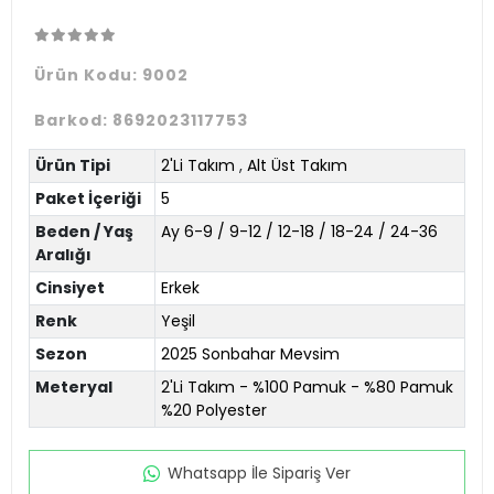
Ürün Kodu:
9002
Barkod:
8692023117753
Ürün Tipi
2'Li Takım
,
Alt Üst Takım
Paket İçeriği
5
Beden / Yaş
Ay 6-9 / 9-12 / 12-18 / 18-24 / 24-36
Aralığı
Cinsiyet
Erkek
Renk
Yeşil
Sezon
2025 Sonbahar Mevsim
Meteryal
2'Li Takım - %100 Pamuk - %80 Pamuk
%20 Polyester
Whatsapp İle Sipariş Ver