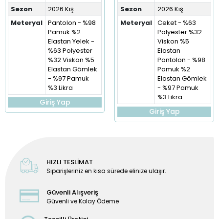
Sezon
2026 Kış
Sezon
2026 Kış
Meteryal
Pantolon - %98
Meteryal
Ceket - %63
Pamuk %2
Polyester %32
Elastan Yelek -
Viskon %5
%63 Polyester
Elastan
%32 Viskon %5
Pantolon - %98
Elastan Gömlek
Pamuk %2
- %97 Pamuk
Elastan Gömlek
%3 Likra
- %97 Pamuk
%3 Likra
Giriş Yap
Giriş Yap
HIZLI TESLİMAT
Siparişleriniz en kısa sürede elinize ulaşır.
Güvenli Alışveriş
Güvenli ve Kolay Ödeme