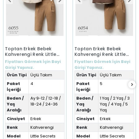
Toptan Erkek Bebek
Toptan Erkek Bebek
Kahverengi Renk Little
Kahverengi Renk Little
Secrets Kışlık Üçlü Takım
Secrets Kışlık Üçlü Takım
Fiyatları Görmek İçin Bayi
Fiyatları Görmek İçin Bayi
(9-36 Ay)
(1-5 Yaş)
Girişi Yapınız.
Girişi Yapınız.
Ürün Tipi
Üçlü Takım
Ürün Tipi
Üçlü Takım
Paket
4
Paket
5
İçeriği
İçeriği
Beden /
Ay 9-12 / 12-18 /
Beden /
1 Yaş / 2 Yaş / 3
Yaş
18-24 / 24-36
Yaş
Yaş / 4 Yaş / 5
Aralığı
Aralığı
Yaş
Cinsiyet
Erkek
Cinsiyet
Erkek
Renk
Kahverengi
Renk
Kahverengi
Model
Little Secrets
Model
Little Secrets