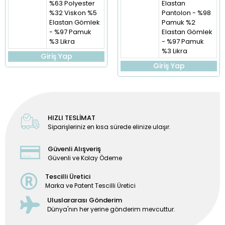
%63 Polyester
Elastan
%32 Viskon %5
Pantolon - %98
Elastan Gömlek
Pamuk %2
- %97 Pamuk
Elastan Gömlek
%3 Likra
- %97 Pamuk
%3 Likra
Giriş Yap
Giriş Yap
HIZLI TESLİMAT
Siparişleriniz en kısa sürede elinize ulaşır.
Güvenli Alışveriş
Güvenli ve Kolay Ödeme
Tescilli Üretici
Marka ve Patent Tescilli Üretici
Uluslararası Gönderim
Dünya'nın her yerine gönderim mevcuttur.