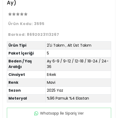
Ay)
Ürün Kodu:
3595
Barkod:
8692023113267
Ürün Tipi
2'Li Takım
,
Alt Üst Takım
Paket İçeriği
5
Beden / Yaş
Ay 6-9 / 9-12 / 12-18 / 18-24 / 24-
Aralığı
36
Cinsiyet
Erkek
Renk
Mavi
Sezon
2025 Yaz
Meteryal
%96 Pamuk %4 Elastan
Whatsapp İle Sipariş Ver