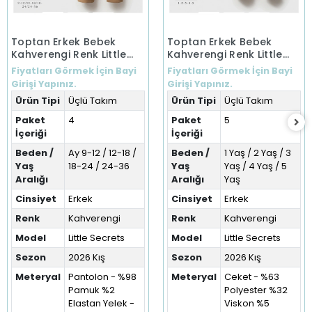
Toptan Erkek Bebek
Toptan Erkek Bebek
Kahverengi Renk Little
Kahverengi Renk Little
Secrets Kışlık Üçlü Takım
Secrets Kışlık Üçlü Takım
Fiyatları Görmek İçin Bayi
Fiyatları Görmek İçin Bayi
(9-36 Ay)
(1-5 Yaş)
Girişi Yapınız.
Girişi Yapınız.
Ürün Tipi
Üçlü Takım
Ürün Tipi
Üçlü Takım
Paket
4
Paket
5
İçeriği
İçeriği
Beden /
Ay 9-12 / 12-18 /
Beden /
1 Yaş / 2 Yaş / 3
Yaş
18-24 / 24-36
Yaş
Yaş / 4 Yaş / 5
Aralığı
Aralığı
Yaş
Cinsiyet
Erkek
Cinsiyet
Erkek
Renk
Kahverengi
Renk
Kahverengi
Model
Little Secrets
Model
Little Secrets
Sezon
2026 Kış
Sezon
2026 Kış
Meteryal
Pantolon - %98
Meteryal
Ceket - %63
Pamuk %2
Polyester %32
Elastan Yelek -
Viskon %5