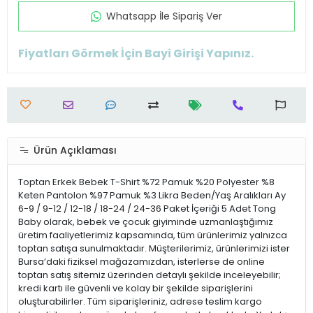
Whatsapp İle Sipariş Ver
Fiyatları Görmek İçin Bayi Girişi Yapınız.
Ürün Açıklaması
Toptan Erkek Bebek T-Shirt %72 Pamuk %20 Polyester %8
Keten Pantolon %97 Pamuk %3 Likra Beden/Yaş Aralıkları Ay
6-9 / 9-12 / 12-18 / 18-24 / 24-36 Paket İçeriği 5 Adet Tong
Baby olarak, bebek ve çocuk giyiminde uzmanlaştığımız
üretim faaliyetlerimiz kapsamında, tüm ürünlerimiz yalnızca
toptan satışa sunulmaktadır. Müşterilerimiz, ürünlerimizi ister
Bursa’daki fiziksel mağazamızdan, isterlerse de online
toptan satış sitemiz üzerinden detaylı şekilde inceleyebilir;
kredi kartı ile güvenli ve kolay bir şekilde siparişlerini
oluşturabilirler. Tüm siparişleriniz, adrese teslim kargo