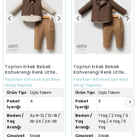
Toptan Erkek Bebek
Toptan Erkek Bebek
Kahverengi Renk Little
Kahverengi Renk Little
Secrets Kışlık Üçlü Takım
Secrets Kışlık Üçlü Takım
Fiyatları Görmek İçin Bayi
Fiyatları Görmek İçin Bayi
(9-36 Ay)
(1-5 Yaş)
Girişi Yapınız.
Girişi Yapınız.
Ürün Tipi
Üçlü Takım
Ürün Tipi
Üçlü Takım
Paket
4
Paket
5
İçeriği
İçeriği
Beden /
Ay 9-12 / 12-18 /
Beden /
1 Yaş / 2 Yaş / 3
Yaş
18-24 / 24-36
Yaş
Yaş / 4 Yaş / 5
Aralığı
Aralığı
Yaş
Cinsiyet
Erkek
Cinsiyet
Erkek