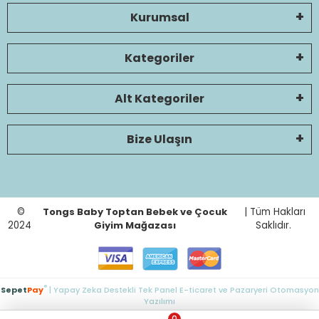
Kurumsal
Kategoriler
Alt Kategoriler
Bize Ulaşın
©
Tongs Baby Toptan Bebek ve Çocuk
| Tüm Hakları
2024
Giyim Mağazası
Saklıdır.
®
Sepet
Pay
| Yapay Zeka Destekli Tek Panel E-ticaret ve Pazaryeri Otomasyon
Yazılımı
0