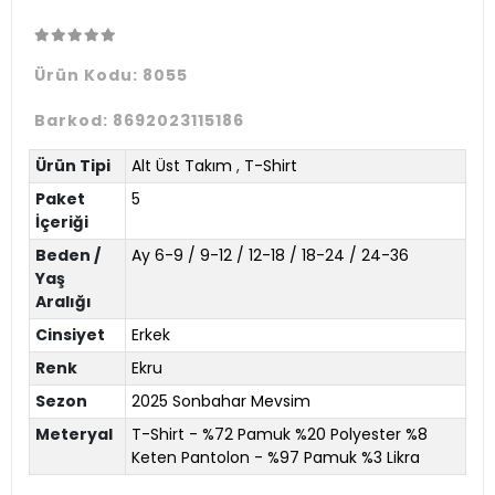
Ürün Kodu:
8055
Barkod:
8692023115186
Ürün Tipi
Alt Üst Takım
,
T-Shirt
Paket
5
İçeriği
Beden /
Ay 6-9 / 9-12 / 12-18 / 18-24 / 24-36
Yaş
Aralığı
Cinsiyet
Erkek
Renk
Ekru
Sezon
2025 Sonbahar Mevsim
Meteryal
T-Shirt - %72 Pamuk %20 Polyester %8
Keten Pantolon - %97 Pamuk %3 Likra