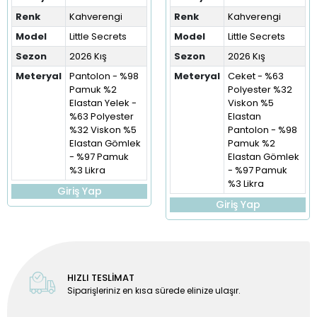
Renk
Kahverengi
Renk
Kahverengi
Model
Little Secrets
Model
Little Secrets
Sezon
2026 Kış
Sezon
2026 Kış
Meteryal
Pantolon - %98
Meteryal
Ceket - %63
Pamuk %2
Polyester %32
Elastan Yelek -
Viskon %5
%63 Polyester
Elastan
%32 Viskon %5
Pantolon - %98
Elastan Gömlek
Pamuk %2
- %97 Pamuk
Elastan Gömlek
%3 Likra
- %97 Pamuk
%3 Likra
Giriş Yap
Giriş Yap
HIZLI TESLİMAT
Siparişleriniz en kısa sürede elinize ulaşır.