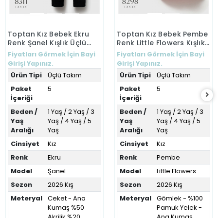
Toptan Kız Bebek Ekru
Toptan Kız Bebek Pembe
Renk Şanel Kışlık Üçlü
Renk Little Flowers Kışlık
Takım (1-5 Yaş)
Üçlü Takım (1-5 Yaş)
Fiyatları Görmek İçin Bayi
Fiyatları Görmek İçin Bayi
Girişi Yapınız.
Girişi Yapınız.
Ürün Tipi
Üçlü Takım
Ürün Tipi
Üçlü Takım
Paket
5
Paket
5
İçeriği
İçeriği
Beden /
1 Yaş / 2 Yaş / 3
Beden /
1 Yaş / 2 Yaş / 3
Yaş
Yaş / 4 Yaş / 5
Yaş
Yaş / 4 Yaş / 5
Aralığı
Yaş
Aralığı
Yaş
Cinsiyet
Kız
Cinsiyet
Kız
Renk
Ekru
Renk
Pembe
Model
Şanel
Model
Little Flowers
Sezon
2026 Kış
Sezon
2026 Kış
Meteryal
Ceket - Ana
Meteryal
Gömlek - %100
Kumaş %50
Pamuk Yelek -
Akrilik %20
Ana Kumaş