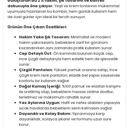
buluşturan bu 2'li takım, şık tasarımı ve kaliteli
dokusuyla öne çıkıyor.
Yeşil ve krem tonlarının mükemmel
uyumuyla hazırlanan bu kombin, hem günlük kullanım hem
de özel günler için ideal bir tercih sunuyor.
Ürünün Öne Çıkan Özellikleri:
Hakim Yaka Şık Tasarım:
Minimalist ve modern
hakim yaka kesimi, bebeklere zarif bir görünüm
kazandırırken aynı zamanda pratik kullanım sunar.
Cep Detaylı Üst:
Ön kısmında bulunan küçük cep,
ince çizgili detaylarıyla hem estetik hem de işlevsellik
sunar.
Çizgili Pantolon:
Yüksek pamuk oranına sahip, ince
çizgili krem renk pantolon; elastik bel yapısı sayesinde
konforlu bir kullanım sağlar.
Doğal Kumaş İçeriği:
%100 pamuk ve elastan karışımı
ile üretilmiş olup, bebeklerin hassas cildine dosttur,
terletmez ve maksimum rahatlık sunar.
Yaz Aylarına Uygun:
Hafif ve nefes alabilen yapısıyla
sıcak havalarda bebeklerin serin kalmasını sağlar.
Dayanıklı ve Kolay Bakım:
Yıpranmaya karşı
dayanıklıdır, kolayca yıkanır ve formunu uzun süre
korur.