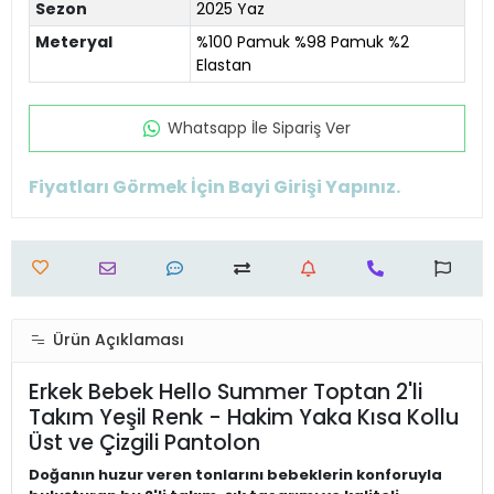
Sezon
2025 Yaz
Meteryal
%100 Pamuk %98 Pamuk %2
Elastan
Whatsapp İle Sipariş Ver
Fiyatları Görmek İçin Bayi Girişi Yapınız.
Ürün Açıklaması
Erkek Bebek Hello Summer Toptan 2'li
Takım Yeşil Renk - Hakim Yaka Kısa Kollu
Üst ve Çizgili Pantolon
Doğanın huzur veren tonlarını bebeklerin konforuyla