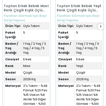
Toptan Erkek Bebek Mavi
Toptan Erkek Bebek Yeşil
Renk Çizgili Kışlık Üçlü
Renk Çizgili Kışlık Üçlü
Takım (1-5 Yaş)
Takım (1-5 Yaş)
Fiyatları Görmek İçin Bayi
Fiyatları Görmek İçin Bayi
Girişi Yapınız.
Girişi Yapınız.
Ürün Tipi
Üçlü Takım
Ürün Tipi
Üçlü Takım
Paket
5
Paket
5
İçeriği
İçeriği
Beden /
1 Yaş / 2 Yaş / 3
Beden /
1 Yaş / 2 Yaş / 3
Yaş
Yaş / 4 Yaş / 5
Yaş
Yaş / 4 Yaş / 5
Aralığı
Yaş
Aralığı
Yaş
Cinsiyet
Erkek
Cinsiyet
Erkek
Renk
Mavi
Renk
Yeşil
Model
Çizgili
Model
Çizgili
Sezon
2026 Kış
Sezon
2026 Kış
Meteryal
2'Li Takım - %48
Meteryal
2'Li Takım - %48
Pamuk %20 Pes
Pamuk %20 Pes
%15 Viskon %8
%15 Viskon %8
Akrilik %9 Diğer
Akrilik %9 Diğer
Gömlek - %100
Gömlek - %100