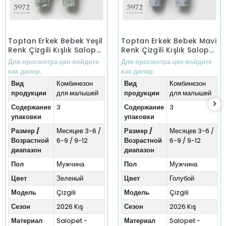
Toptan Erkek Bebek Yeşil
Toptan Erkek Bebek Mavi
Renk Çizgili Kışlık Salopet
Renk Çizgili Kışlık Salopet
(3-12 Ay)
(3-12 Ay)
Для просмотра цен войдите
Для просмотра цен войдите
как дилер.
как дилер.
Вид
Комбинезон
Вид
Комбинезон
продукции
для малышей
продукции
для малышей
Содержание
3
Содержание
3
упаковки
упаковки
Размер /
Месяцев 3-6 /
Размер /
Месяцев 3-6 /
Возрастной
6-9 / 9-12
Возрастной
6-9 / 9-12
диапазон
диапазон
Пол
Мужчина
Пол
Мужчина
Цвет
Зеленый
Цвет
Голубой
Модель
Çizgili
Модель
Çizgili
Сезон
2026 Kış
Сезон
2026 Kış
Материал
Salopet -
Материал
Salopet -