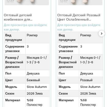
Оптовый детский
Оптовый Детский Розовый
комбинезон для
Цвет Ослабленный
младенцев, цвет беж, Slow
Осенний Зимний
Для просмотра цен войдите
Для просмотра цен войдите
Autumn Winter
Комбинезон (0-6
как дилер.
как дилер.
Collection (0-6 месяцев)
Месяцев)
Вид
Ромпер
Вид
Ромпер
продукции
продукции
Содержание
3
Содержание
3
упаковки
упаковки
Размер /
Месяцев 0-1 /
Размер /
Месяцев 0-1 /
Возрастной
1-3 / 3-6
Возрастной
1-3 / 3-6
диапазон
диапазон
Пол
Девушка
Пол
Девушка
Цвет
Бежевый
Цвет
Розовый
Модель
Slow Autumn
Модель
Slow Autumn
Сезон
2026 Зима
Сезон
2026 Зима
Материал
%68
Материал
%68
Полиэстер
Полиэстер