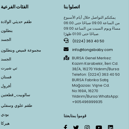
اتصلوا بنا
الفئات الفرعية
يمكنكم التواصل خلال أيام الأسبوع
طقم حديثي الولادة
من الساعة 09:00 صباحًا حتى 06:00
مساءً ويوم السبت من الساعة 09:00
بنطلون
صباحًا حتى 01:00 ظهرًا.
الجسد
(0224) 363 40 50
info@tongsbaby.com
مجموعة قميص وبنطلون
BURSA Genel Merkez:
الجسد
Kazım Karabekir, İleri Cd.
تي شيرت
38/A, 16270 Yıldırım/Bursa
Telefon: (0224) 363 40 50
فستان
BURSA Fabrika Satış
Mağazası: Vişne Cd.
أفرول
No:169A, 16270
سالوبيت_قطعتين
Yıldırım/Bursa WhatsApp:
+905496999935
طقم علوي وسفلي
بودي
قوموا بمتابعتنا
هيركا