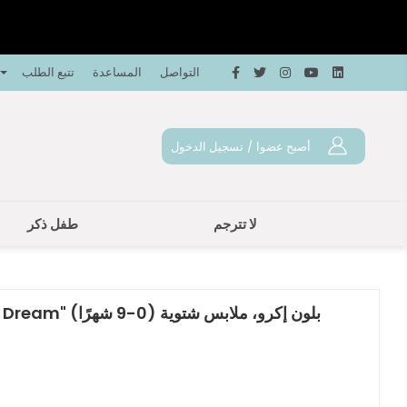
التواصل
المساعدة
تتبع الطلب
أصبح عضوا
/
تسجيل الدخول
لا تترجم
طفل ذكر
بيع بالجملة لطفلة بدلة "Lace Dream" بلون إكرو، ملابس شتوية (0-9 شهرًا)