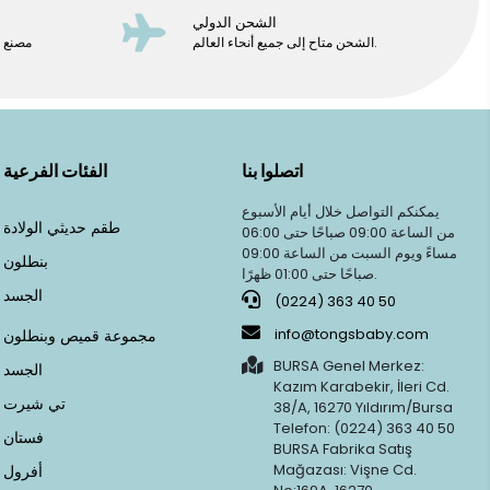
الشحن الدولي
الشحن متاح إلى جميع أنحاء العالم.
مصنع م
اتصلوا بنا
الفئات الفرعية
يمكنكم التواصل خلال أيام الأسبوع
طقم حديثي الولادة
من الساعة 09:00 صباحًا حتى 06:00
مساءً ويوم السبت من الساعة 09:00
بنطلون
صباحًا حتى 01:00 ظهرًا.
الجسد
(0224) 363 40 50
info@tongsbaby.com
مجموعة قميص وبنطلون
BURSA Genel Merkez:
الجسد
Kazım Karabekir, İleri Cd.
تي شيرت
38/A, 16270 Yıldırım/Bursa
Telefon: (0224) 363 40 50
فستان
BURSA Fabrika Satış
Mağazası: Vişne Cd.
أفرول