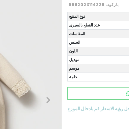
باركود:
8692023114226
نوع المنتج
عدد القطع بالسيري
المقاسات
الجنس
اللون
موديل
موسم
خامة
ل رؤية الاسعار قم بادخال الموزع