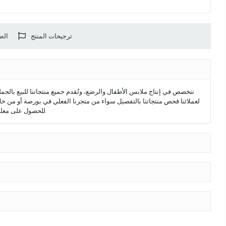
ترجيحات المنتج
الط
لعملائنا فحص منتجاتنا بالتفصيل سواء من متجرنا الفعلي في بورصة أو من خلا
الطلبات الخارجية، تكون عمليات الشحن والرسوم على عاتق المشتري. يمكنكم التواصل معنا عبر خط دعم WhatsApp للحصول على معلومات تفصيلية حول منتجاتنا وعملية الطلب.