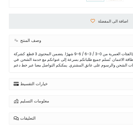
اضافة الى المفضلة
وصف المنتج
بيع بالجملة لطفلة بدلة %50 قطن %50 بوليستر الأحجام/الفئات العمرية من 0-3 / 3-6 / 6-9 شهرًا. يتضمن المحتوى 3 قطع. كشركة Tong Baby، نتخصص في إنتاج ملابس الأطفال والرضع، وتُقدم جميع منتجاتنا للبيع بالجملة فقط. يمكن
 بطاقة الائتمان. تُسلم جميع طلباتكم بسرعة إلى عنوانكم مع خدمة الشحن. في
خيارات التقسيط
معلومات التسليم
التعليقات