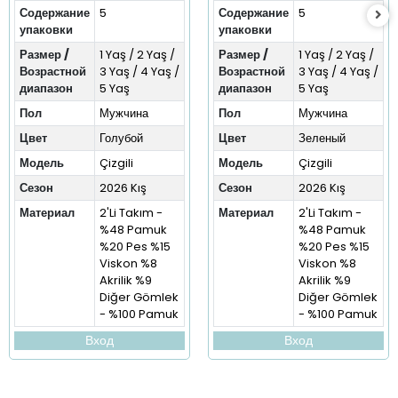
Содержание
5
Содержание
5
упаковки
упаковки
Размер /
1 Yaş / 2 Yaş /
Размер /
1 Yaş / 2 Yaş /
Возрастной
3 Yaş / 4 Yaş /
Возрастной
3 Yaş / 4 Yaş /
диапазон
5 Yaş
диапазон
5 Yaş
Пол
Мужчина
Пол
Мужчина
Цвет
Голубой
Цвет
Зеленый
Модель
Çizgili
Модель
Çizgili
Сезон
2026 Kış
Сезон
2026 Kış
Материал
2'Li Takım -
Материал
2'Li Takım -
%48 Pamuk
%48 Pamuk
%20 Pes %15
%20 Pes %15
Viskon %8
Viskon %8
Akrilik %9
Akrilik %9
Diğer Gömlek
Diğer Gömlek
- %100 Pamuk
- %100 Pamuk
Вход
Вход