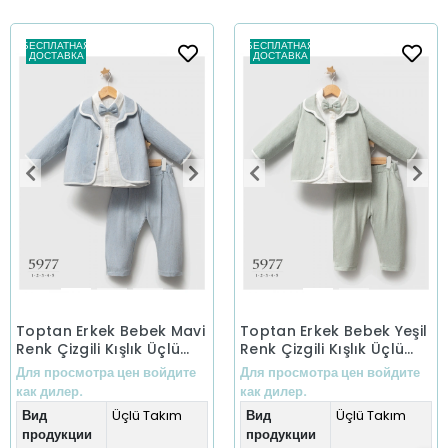
БЕСПЛАТНАЯ
БЕСПЛАТНАЯ
ДОСТАВКА
ДОСТАВКА
Toptan Erkek Bebek Mavi
Toptan Erkek Bebek Yeşil
Renk Çizgili Kışlık Üçlü
Renk Çizgili Kışlık Üçlü
Takım (1-5 Yaş)
Takım (1-5 Yaş)
Для просмотра цен войдите
Для просмотра цен войдите
как дилер.
как дилер.
Вид
Üçlü Takım
Вид
Üçlü Takım
продукции
продукции