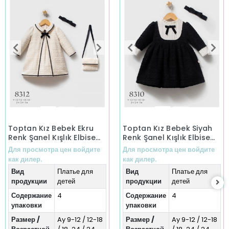
Toptan Kız Bebek Ekru
Toptan Kız Bebek Siyah
Renk Şanel Kışlık Elbise
Renk Şanel Kışlık Elbise
(9-36 Ay)
(9-36 Ay)
Для просмотра цен войдите
Для просмотра цен войдите
как дилер.
как дилер.
Вид
Платье для
Вид
Платье для
продукции
детей
продукции
детей
Содержание
4
Содержание
4
упаковки
упаковки
Размер /
Ay 9-12 / 12-18
Размер /
Ay 9-12 / 12-18