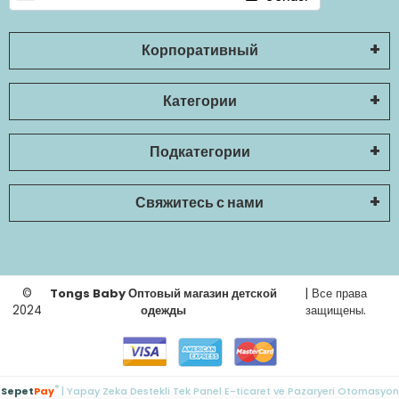
Корпоративный
Категории
Подкатегории
Свяжитесь с нами
©
Tongs Baby Оптовый магазин детской
| Все права
2024
одежды
защищены.
®
Sepet
Pay
| Yapay Zeka Destekli Tek Panel E-ticaret ve Pazaryeri Otomasyon