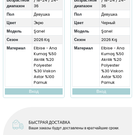
Возрастной
/ 18-24 / 24-
Возрастной
/ 18-24 / 24-
диапазон
36
диапазон
36
Пол
Девушка
Пол
Девушка
Цвет
Экрю
Цвет
Черный
Модель
Şanel
Модель
Şanel
Сезон
2026 Kış
Сезон
2026 Kış
Материал
Elbise - Ana
Материал
Elbise - Ana
Kumaş %50
Kumaş %50
Akrilik %20
Akrilik %20
Polyester
Polyester
%30 Viskon
%30 Viskon
Astar %100
Astar %100
Pamuk
Pamuk
Вход
Вход
БЫСТРАЯ ДОСТАВКА
Ваши заказы будут доставлены в кратчайшие сроки.