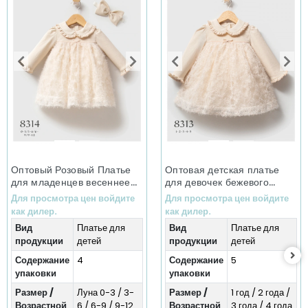
Оптовый Розовый Платье
Оптовая детская платье
для младенцев весеннее
для девочек бежевого
платье (0-12 месяцев)
цвета, зимнее платье (1-5
Для просмотра цен войдите
Для просмотра цен войдите
лет)
как дилер.
как дилер.
Вид
Платье для
Вид
Платье для
продукции
детей
продукции
детей
Содержание
4
Содержание
5
упаковки
упаковки
Размер /
Луна 0-3 / 3-
Размер /
1 год / 2 года /
Возрастной
6 / 6-9 / 9-12
Возрастной
3 года / 4 года