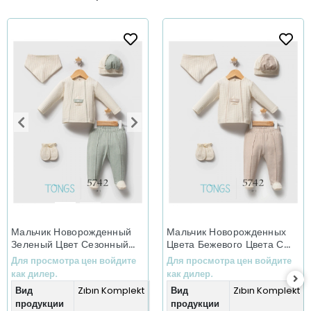
Мальчик Новорожденный
Мальчик Новорожденных
Зеленый Цвет Сезонный
Цвета Бежевого Цвета С
Зиппер Комбинезон Для
Зимними Душами Души
Для просмотра цен войдите
Для просмотра цен войдите
Плавания Sailing Soul
Моря Новый Рожденный
как дилер.
как дилер.
Комплектный Комплект
Вид
Zıbın Komplekt
Вид
Zıbın Komplekt
продукции
продукции