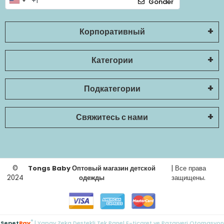
Gönder
Корпоративный
Категории
Подкатегории
Свяжитесь с нами
©
Tongs Baby Оптовый магазин детской
| Все права
2024
одежды
защищены.
®
Sepet
Pay
| Yapay Zeka Destekli Tek Panel E-ticaret ve Pazaryeri Otomasyon