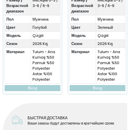
Размер /
Месяцев 0-3 /
Размер /
Месяцев 0-3 /
Возрастной
3-6 / 6-9
Возрастной
3-6 / 6-9
диапазон
диапазон
Пол
Мужчина
Пол
Мужчина
Цвет
Голубой
Цвет
Зеленый
Модель
Çizgili
Модель
Çizgili
Сезон
2026 Kış
Сезон
2026 Kış
Материал
Tulum - Ana
Материал
Tulum - Ana
Kumaş %50
Kumaş %50
Pamuk %50
Pamuk %50
Polyester
Polyester
Astar %100
Astar %100
Polyester
Polyester
Вход
Вход
БЫСТРАЯ ДОСТАВКА
Ваши заказы будут доставлены в кратчайшие сроки.