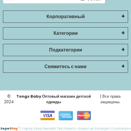
Корпоративный
Категории
Подкатегории
Свяжитесь с нами
©
Tongs Baby Оптовый магазин детской
| Все права
2024
одежды
защищены.
®
Sepet
Pay
| Yapay Zeka Destekli Tek Panel E-ticaret ve Pazaryeri Otomasyon