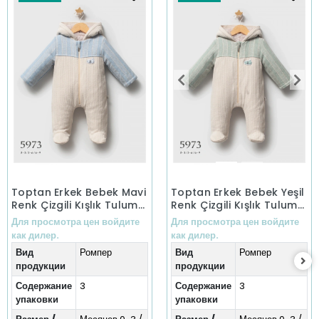
Toptan Erkek Bebek Mavi
Toptan Erkek Bebek Yeşil
Renk Çizgili Kışlık Tulum
Renk Çizgili Kışlık Tulum
(0-9 Ay)
(0-9 Ay)
Для просмотра цен войдите
Для просмотра цен войдите
как дилер.
как дилер.
Вид
Ромпер
Вид
Ромпер
продукции
продукции
Содержание
3
Содержание
3
упаковки
упаковки