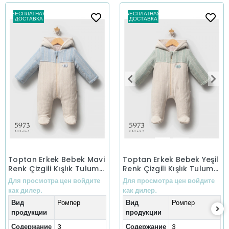
БЕСПЛАТНАЯ
БЕСПЛАТНАЯ
ДОСТАВКА
ДОСТАВКА
Toptan Erkek Bebek Mavi
Toptan Erkek Bebek Yeşil
Renk Çizgili Kışlık Tulum
Renk Çizgili Kışlık Tulum
(0-9 Ay)
(0-9 Ay)
Для просмотра цен войдите
Для просмотра цен войдите
как дилер.
как дилер.
Вид
Ромпер
Вид
Ромпер
продукции
продукции
Содержание
3
Содержание
3