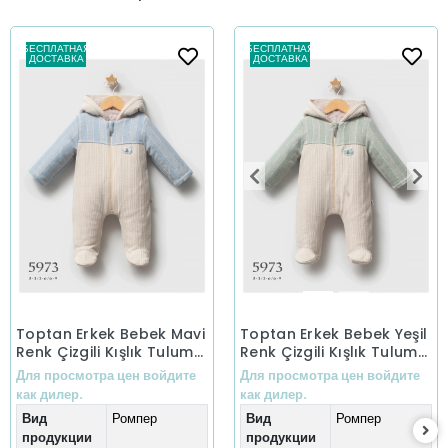
БЕСПЛАТНАЯ
БЕСПЛАТНАЯ
ДОСТАВКА
ДОСТАВКА
Toptan Erkek Bebek Mavi
Toptan Erkek Bebek Yeşil
Renk Çizgili Kışlık Tulum
Renk Çizgili Kışlık Tulum
(0-9 Ay)
(0-9 Ay)
Для просмотра цен войдите
Для просмотра цен войдите
как дилер.
как дилер.
Вид
Ромпер
Вид
Ромпер
продукции
продукции