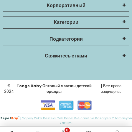
Корпоративный
Категории
Подкатегории
Свяжитесь с нами
©
Tongs Baby Оптовый магазин детской
| Все права
2024
одежды
защищены.
®
Sepet
Pay
| Yapay Zeka Destekli Tek Panel E-ticaret ve Pazaryeri Otomasyon
Yazılımı
0