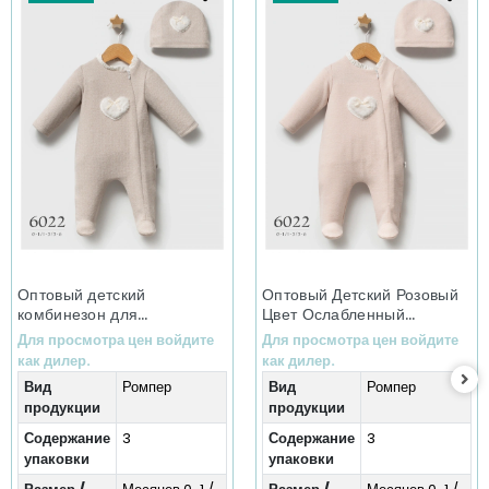
Оптовый детский
Оптовый Детский Розовый
комбинезон для
Цвет Ослабленный
младенцев, цвет беж, Slow
Осенний Зимний
Для просмотра цен войдите
Для просмотра цен войдите
Autumn Winter
Комбинезон (0-6
как дилер.
как дилер.
Collection (0-6 месяцев)
Месяцев)
Вид
Ромпер
Вид
Ромпер
продукции
продукции
Содержание
3
Содержание
3
упаковки
упаковки